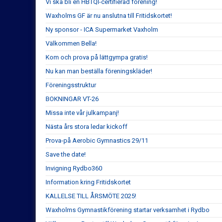
Vi ska bli en HBTQI-certifierad förening!
Waxholms GF är nu anslutna till Fritidskortet!
Ny sponsor - ICA Supermarket Vaxholm
Välkommen Bella!
Kom och prova på lättgympa gratis!
Nu kan man beställa föreningskläder!
Föreningsstruktur
BOKNINGAR VT-26
Missa inte vår julkampanj!
Nästa års stora ledar kickoff
Prova-på Aerobic Gymnastics 29/11
Save the date!
Invigning Rydbo360
Information kring Fritidskortet
KALLELSE TILL ÅRSMÖTE 2025!
Waxholms Gymnastikförening startar verksamhet i Rydbo