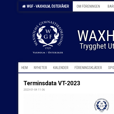
WGF - VAXHOLM, ÖSTERÅKER
OM FÖRENINGEN
BAR
WAXH
Trygghet Ut
HEM
NYHETER
KALENDER
FÖRENINGSKLÄDER
SPO
Terminsdata VT-2023
2023-01-04 11:06