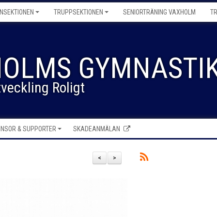
NSEKTIONEN
TRUPPSEKTIONEN
SENIORTRÄNING VAXHOLM
T
OLMS GYMNASTIK
veckling Roligt
NSOR & SUPPORTER
SKADEANMÄLAN
<
>