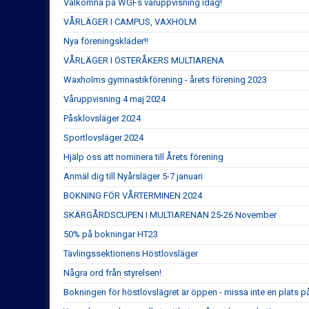
Välkomna på WGFs våruppvisning idag!
VÅRLÄGER I CAMPUS, VAXHOLM
Nya föreningskläder!!
VÅRLÄGER I ÖSTERÅKERS MULTIARENA
Waxholms gymnastikförening - årets förening 2023
Våruppvisning 4 maj 2024
Påsklovsläger 2024
Sportlovsläger 2024
Hjälp oss att nominera till Årets förening
Anmäl dig till Nyårsläger 5-7 januari
BOKNING FÖR VÅRTERMINEN 2024
SKÄRGÅRDSCUPEN I MULTIARENAN 25-26 November
50% på bokningar HT23
Tävlingssektionens Höstlovsläger
Några ord från styrelsen!
Bokningen för höstlovslägret är öppen - missa inte en plats på e