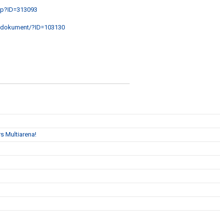
sp?ID=313093
u/dokument/?ID=103130
s Multiarena!