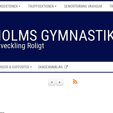
NSEKTIONEN
TRUPPSEKTIONEN
SENIORTRÄNING VAXHOLM
T
OLMS GYMNASTIK
veckling Roligt
NSOR & SUPPORTER
SKADEANMÄLAN
<
>
upp.