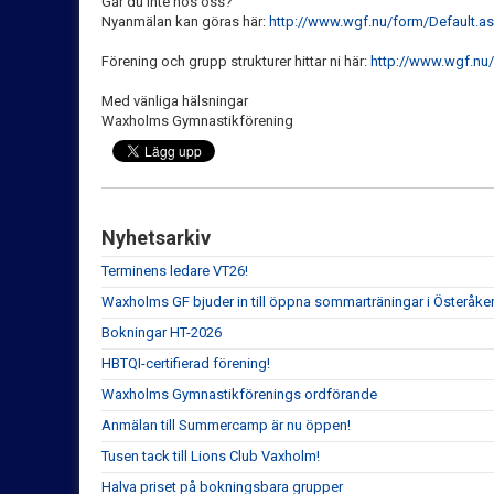
Går du inte hos oss?
Nyanmälan kan göras här:
http://www.wgf.nu/form/Default.a
Förening och grupp strukturer hittar ni här:
http://www.wgf.n
Med vänliga hälsningar
Waxholms Gymnastikförening
Nyhetsarkiv
Terminens ledare VT26!
Waxholms GF bjuder in till öppna sommarträningar i Österåker
Bokningar HT-2026
HBTQI-certifierad förening!
Waxholms Gymnastikförenings ordförande
Anmälan till Summercamp är nu öppen!
Tusen tack till Lions Club Vaxholm!
Halva priset på bokningsbara grupper