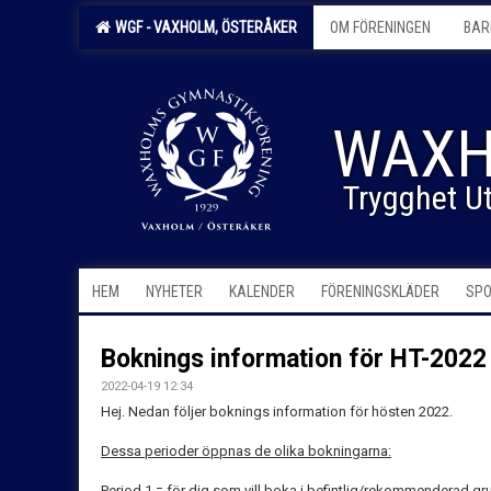
WGF - VAXHOLM, ÖSTERÅKER
OM FÖRENINGEN
BAR
WAXH
Trygghet Ut
HEM
NYHETER
KALENDER
FÖRENINGSKLÄDER
SPO
Boknings information för HT-2022
2022-04-19 12:34
Hej. Nedan följer boknings information för hösten 2022.
Dessa perioder öppnas de olika bokningarna:
Period 1 = för dig som vill boka i befintlig/rekommenderad gr