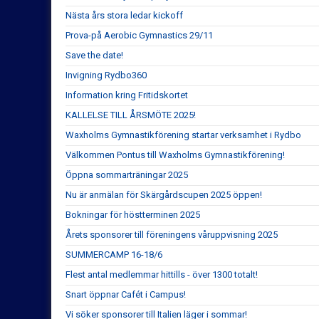
Nästa års stora ledar kickoff
Prova-på Aerobic Gymnastics 29/11
Save the date!
Invigning Rydbo360
Information kring Fritidskortet
KALLELSE TILL ÅRSMÖTE 2025!
Waxholms Gymnastikförening startar verksamhet i Rydbo
Välkommen Pontus till Waxholms Gymnastikförening!
Öppna sommarträningar 2025
Nu är anmälan för Skärgårdscupen 2025 öppen!
Bokningar för höstterminen 2025
Årets sponsorer till föreningens våruppvisning 2025
SUMMERCAMP 16-18/6
Flest antal medlemmar hittills - över 1300 totalt!
Snart öppnar Cafét i Campus!
Vi söker sponsorer till Italien läger i sommar!