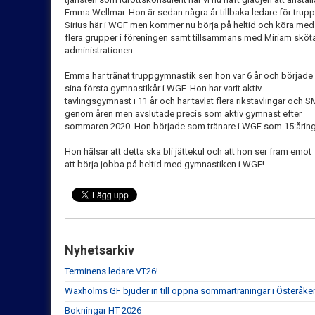
Emma Wellmar. Hon är sedan några år tillbaka ledare för trupp
Sirius här i WGF men kommer nu börja på heltid och köra med
flera grupper i föreningen samt tillsammans med Miriam sköt
administrationen.
Emma har tränat truppgymnastik sen hon var 6 år och började
sina första gymnastikår i WGF. Hon har varit aktiv
tävlingsgymnast i 11 år och har tävlat flera rikstävlingar och S
genom åren men avslutade precis som aktiv gymnast efter
sommaren 2020. Hon började som tränare i WGF som 15:åring
Hon hälsar att detta ska bli jättekul och att hon ser fram emot
att börja jobba på heltid med gymnastiken i WGF!
Nyhetsarkiv
Terminens ledare VT26!
Waxholms GF bjuder in till öppna sommarträningar i Österåker
Bokningar HT-2026