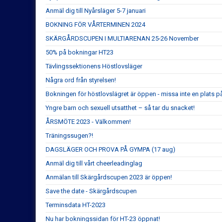
Anmäl dig till Nyårsläger 5-7 januari
BOKNING FÖR VÅRTERMINEN 2024
SKÄRGÅRDSCUPEN I MULTIARENAN 25-26 November
50% på bokningar HT23
Tävlingssektionens Höstlovsläger
Några ord från styrelsen!
Bokningen för höstlovslägret är öppen - missa inte en plats på e
Yngre barn och sexuell utsatthet – så tar du snacket!
ÅRSMÖTE 2023 - Välkommen!
Träningssugen?!
DAGSLÄGER OCH PROVA PÅ GYMPA (17 aug)
Anmäl dig till vårt cheerleadinglag
Anmälan till Skärgårdscupen 2023 är öppen!
Save the date - Skärgårdscupen
Terminsdata HT-2023
Nu har bokningssidan för HT-23 öppnat!