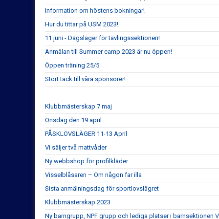
Information om höstens bokningar!
Hur du tittar på USM 2023!
11 juni - Dagsläger för tävlingssektionen!
Anmälan till Summer camp 2023 är nu öppen!
Öppen träning 25/5
Stort tack till våra sponsorer!
Klubbmästerskap 7 maj
Onsdag den 19 april
PÅSKLOVSLÄGER 11-13 April
Vi säljer två mattvåder
Ny webbshop för profilkläder
Visselblåsaren – Om någon far illa
Sista anmälningsdag för sportlovslägret
Klubbmästerskap 2023
Ny barngrupp, NPF grupp och lediga platser i barnsektionen V