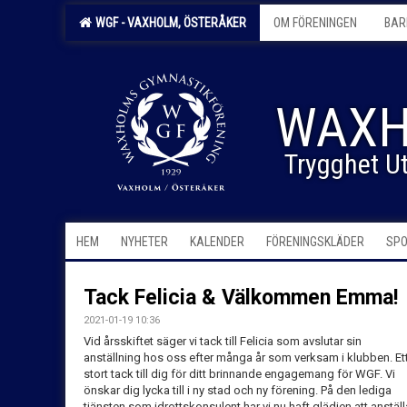
WGF - VAXHOLM, ÖSTERÅKER
OM FÖRENINGEN
BAR
WAXH
Trygghet Ut
HEM
NYHETER
KALENDER
FÖRENINGSKLÄDER
SPO
Tack Felicia & Välkommen Emma!
2021-01-19 10:36
Vid årsskiftet säger vi tack till Felicia som avslutar sin
anställning hos oss efter många år som verksam i klubben. Et
stort tack till dig för ditt brinnande engagemang för WGF. Vi
önskar dig lycka till i ny stad och ny förening. På den lediga
tjänsten som idrottskonsulent har vi nu haft glädjen att anställ