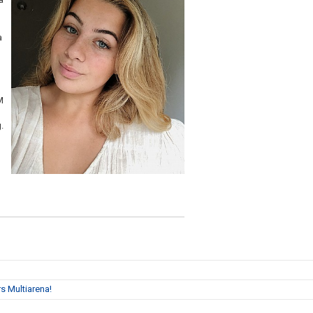
a
M
.
s Multiarena!