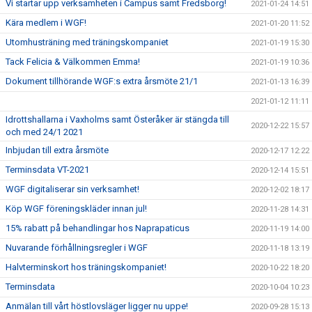
Vi startar upp verksamheten i Campus samt Fredsborg!
2021-01-24 14:51
Kära medlem i WGF!
2021-01-20 11:52
Utomhusträning med träningskompaniet
2021-01-19 15:30
Tack Felicia & Välkommen Emma!
2021-01-19 10:36
Dokument tillhörande WGF:s extra årsmöte 21/1
2021-01-13 16:39
2021-01-12 11:11
Idrottshallarna i Vaxholms samt Österåker är stängda till
2020-12-22 15:57
och med 24/1 2021
Inbjudan till extra årsmöte
2020-12-17 12:22
Terminsdata VT-2021
2020-12-14 15:51
WGF digitaliserar sin verksamhet!
2020-12-02 18:17
Köp WGF föreningskläder innan jul!
2020-11-28 14:31
15% rabatt på behandlingar hos Naprapaticus
2020-11-19 14:00
Nuvarande förhållningsregler i WGF
2020-11-18 13:19
Halvterminskort hos träningskompaniet!
2020-10-22 18:20
Terminsdata
2020-10-04 10:23
Anmälan till vårt höstlovsläger ligger nu uppe!
2020-09-28 15:13