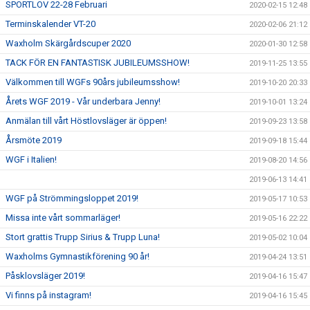
SPORTLOV 22-28 Februari
2020-02-15 12:48
Terminskalender VT-20
2020-02-06 21:12
Waxholm Skärgårdscuper 2020
2020-01-30 12:58
TACK FÖR EN FANTASTISK JUBILEUMSSHOW!
2019-11-25 13:55
Välkommen till WGFs 90års jubileumsshow!
2019-10-20 20:33
Årets WGF 2019 - Vår underbara Jenny!
2019-10-01 13:24
Anmälan till vårt Höstlovsläger är öppen!
2019-09-23 13:58
Årsmöte 2019
2019-09-18 15:44
WGF i Italien!
2019-08-20 14:56
2019-06-13 14:41
WGF på Strömmingsloppet 2019!
2019-05-17 10:53
Missa inte vårt sommarläger!
2019-05-16 22:22
Stort grattis Trupp Sirius & Trupp Luna!
2019-05-02 10:04
Waxholms Gymnastikförening 90 år!
2019-04-24 13:51
Påsklovsläger 2019!
2019-04-16 15:47
Vi finns på instagram!
2019-04-16 15:45