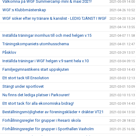
Välkomna på WGF Summercamp mini & maxi 2021!
2021-05-09 14:00
WGF:s Klubbmästerskap
2021-04-26 10:52
WGF söker efter ny tränare & kanslist - LEDIG TJÄNST I WGF
2021-04-20 15:24
2021-04-14 13:55
Inställda träningar inomhus till och med helgen v.15
2021-04-07 11:58
Träningskompaniets utomhusschema
2021-04-01 12:47
Påsklov
2021-03-29 13:57
Inställda träningar i WGF helgen v.9 samt hela v.10
2021-03-04 09:15
Familjegymnastikens start uppskjuten
2021-03-03 14:43
Ett stort tack till Ensolution
2021-03-03 12:13
Stängt under sportlovet
2021-03-01 10:09
Nu finns det lediga platser i Parkouren!
2021-02-10 15:13
Ett stort tack för alla ekonomiska bidrag!
2021-02-09 14:43
Beställningsmöjligheter av föreningskläder + dräkter VT21
2021-02-04 13:50
Förhållningsregler för grupper i Resarö skola
2021-01-28 18:02
Förhållningsregler för grupper i Sporthallen Vaxholm
2021-01-25 16:06