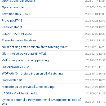
Öppna träningar vecka 3
2023-01-17 13:27
Öppna träningar
2023-01-10 09:23
Terminsdata VT-2023
2023-01-04 11:06
Prova på 27/12
2022-12-26 12:52
Kansliet stängt
2022-12-24 13:25
LEDARTRÄFF VT-2023
2022-12-20 12:36
Presentation av Styrelsen
2022-12-19 11:54
Nu är det dags att nominera årets förening 2022!
2022-12-15 14:20
Glöm inte att boka plats till VT-23
2022-12-12 12:43
Välkomna på WGFs Juluppvisning!
2022-11-23 21:38
BOKNINGAR VT-2023
2022-11-16 11:13
WGF gör för första gången en USM satsning
2022-10-10 16:41
Höstlovsläger!
2022-09-28 10:26
Missade du att prova på Cheerleading?
2022-09-21 10:24
LÄGER - Vi vill ha din åsikt!
2022-09-20 11:27
Lynnann Simonello Perry kommer till Sverige och till oss på
2022-09-14 11:42
WGF!