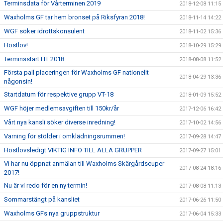
Terminsdata för Vårterminen 2019
2018-12-08 11:15
Waxholms GF tar hem bronset på Riksfyran 2018!
2018-11-14 14:22
WGF söker idrottskonsulent
2018-11-02 15:36
Höstlov!
2018-10-29 15:29
Terminsstart HT 2018
2018-08-08 11:52
Första pall placeringen för Waxholms GF nationellt
2018-04-29 13:36
någonsin!
Startdatum för respektive grupp VT-18
2018-01-09 15:52
WGF höjer medlemsavgiften till 150kr/år
2017-12-06 16:42
Vårt nya kansli söker diverse inredning!
2017-10-02 14:56
Varning för stölder i omklädningsrummen!
2017-09-28 14:47
Höstlovsledigt VIKTIG INFO TILL ALLA GRUPPER
2017-09-27 15:01
Vi har nu öppnat anmälan till Waxholms Skärgårdscuper
2017-08-24 18:16
2017!
Nu är vi redo för en ny termin!
2017-08-08 11:13
Sommarstängt på kansliet
2017-06-26 11:50
Waxholms GFs nya gruppstruktur
2017-06-04 15:33