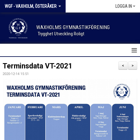
WGF - VAXHOLM, ÖSTERÅKER
LOGGA IN
WAXHOLMS GYMNASTIKFÖRENING
Trygghet Utveckling Roligt
HEM
Terminsdata VT-2021
<
>
2020-12-14 15:51
NYHETER
KALENDER
FÖRENINGSKLÄDER
SPONSOR & SUPPORTER
SKADEANMÄLAN