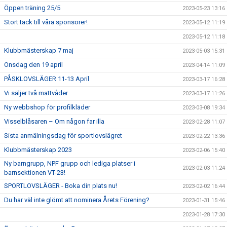
Öppen träning 25/5
2023-05-23 13:16
Stort tack till våra sponsorer!
2023-05-12 11:19
2023-05-12 11:18
Klubbmästerskap 7 maj
2023-05-03 15:31
Onsdag den 19 april
2023-04-14 11:09
PÅSKLOVSLÄGER 11-13 April
2023-03-17 16:28
Vi säljer två mattvåder
2023-03-17 11:26
Ny webbshop för profilkläder
2023-03-08 19:34
Visselblåsaren – Om någon far illa
2023-02-28 11:07
Sista anmälningsdag för sportlovslägret
2023-02-22 13:36
Klubbmästerskap 2023
2023-02-06 15:40
Ny barngrupp, NPF grupp och lediga platser i
2023-02-03 11:24
barnsektionen VT-23!
SPORTLOVSLÄGER - Boka din plats nu!
2023-02-02 16:44
Du har väl inte glömt att nominera Årets Förening?
2023-01-31 15:46
2023-01-28 17:30