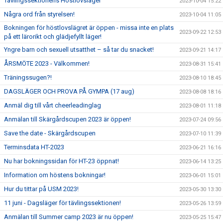
Tävlingssektionens Höstlovsläger
2023-10-04 15:22
Några ord från styrelsen!
2023-10-04 11:05
Bokningen för höstlovslägret är öppen - missa inte en plats
2023-09-22 12:53
på ett lärorikt och glädjefyllt läger!
Yngre barn och sexuell utsatthet – så tar du snacket!
2023-09-21 14:17
ÅRSMÖTE 2023 - Välkommen!
2023-08-31 15:41
Träningssugen?!
2023-08-10 18:45
DAGSLÄGER OCH PROVA PÅ GYMPA (17 aug)
2023-08-08 18:16
Anmäl dig till vårt cheerleadinglag
2023-08-01 11:18
Anmälan till Skärgårdscupen 2023 är öppen!
2023-07-24 09:56
Save the date - Skärgårdscupen
2023-07-10 11:39
Terminsdata HT-2023
2023-06-21 16:16
Nu har bokningssidan för HT-23 öppnat!
2023-06-14 13:25
Information om höstens bokningar!
2023-06-01 15:01
Hur du tittar på USM 2023!
2023-05-30 13:30
11 juni - Dagsläger för tävlingssektionen!
2023-05-26 13:59
Anmälan till Summer camp 2023 är nu öppen!
2023-05-25 15:47