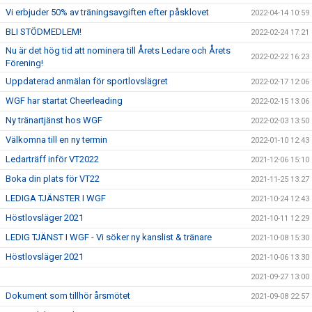
Vi erbjuder 50% av träningsavgiften efter påsklovet
2022-04-14 10:59
BLI STÖDMEDLEM!
2022-02-24 17:21
Nu är det hög tid att nominera till Årets Ledare och Årets
2022-02-22 16:23
Förening!
Uppdaterad anmälan för sportlovslägret
2022-02-17 12:06
WGF har startat Cheerleading
2022-02-15 13:06
Ny tränartjänst hos WGF
2022-02-03 13:50
Välkomna till en ny termin
2022-01-10 12:43
Ledarträff inför VT2022
2021-12-06 15:10
Boka din plats för VT22
2021-11-25 13:27
LEDIGA TJÄNSTER I WGF
2021-10-24 12:43
Höstlovsläger 2021
2021-10-11 12:29
LEDIG TJÄNST I WGF - Vi söker ny kanslist & tränare
2021-10-08 15:30
Höstlovsläger 2021
2021-10-06 13:30
2021-09-27 13:00
Dokument som tillhör årsmötet
2021-09-08 22:57