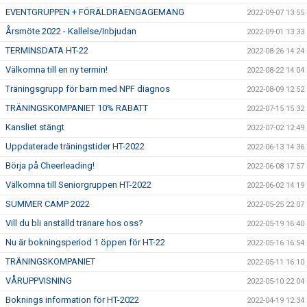
EVENTGRUPPEN + FÖRÄLDRAENGAGEMANG
2022-09-07 13:55
Årsmöte 2022 - Kallelse/Inbjudan
2022-09-01 13:33
TERMINSDATA HT-22
2022-08-26 14:24
Välkomna till en ny termin!
2022-08-22 14:04
Träningsgrupp för barn med NPF diagnos
2022-08-09 12:52
TRÄNINGSKOMPANIET 10% RABATT
2022-07-15 15:32
Kansliet stängt
2022-07-02 12:49
Uppdaterade träningstider HT-2022
2022-06-13 14:36
Börja på Cheerleading!
2022-06-08 17:57
Välkomna till Seniorgruppen HT-2022
2022-06-02 14:19
SUMMER CAMP 2022
2022-05-25 22:07
Vill du bli anställd tränare hos oss?
2022-05-19 16:40
Nu är bokningsperiod 1 öppen för HT-22
2022-05-16 16:54
TRÄNINGSKOMPANIET
2022-05-11 16:10
VÅRUPPVISNING
2022-05-10 22:04
Boknings information för HT-2022
2022-04-19 12:34