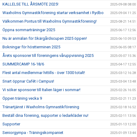
KALLELSE TILL ÅRSMÖTE 2025!
2025-09-08 08:00
Waxholms Gymnastikförening startar verksamhet i Rydbo
2025-09-04 11:25
Välkommen Pontus till Waxholms Gymnastikförening!
2025-08-21 14:51
Öppna sommarträningar 2025
2025-06-17 12:56
Nu är anmälan för Skärgårdscupen 2025 öppen!
2025-06-10 09:53
Bokningar för höstterminen 2025
2025-06-05 08:17
Årets sponsorer till föreningens våruppvisning 2025
2025-05-07 15:36
SUMMERCAMP 16-18/6
2025-04-17 12:55
Flest antal medlemmar hittills - över 1300 totalt!
2025-03-12 16:28
Snart öppnar Cafét i Campus!
2025-03-04 13:48
Vi söker sponsorer till Italien läger i sommar!
2025-02-26 16:05
Öppen träning vecka 9
2025-02-21 11:23
Tränartjänst i Waxholms Gymnastikförening
2025-02-18 16:52
Beställ dina förening, supporter o ledarkläder nu!
2025-02-11 13:56
Supporter
2025-01-13 12:00
Seniorgympa - Träningskompaniet
2025-01-09 13:44