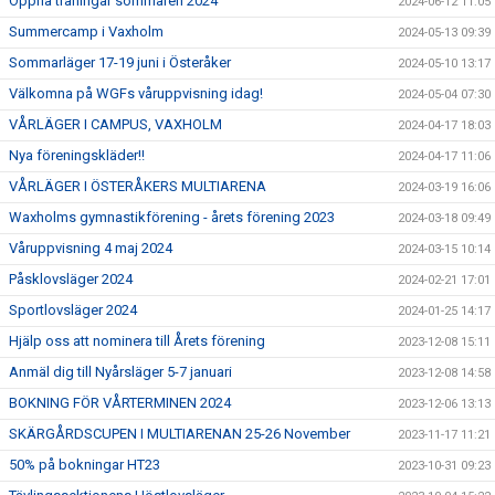
Öppna träningar sommaren 2024
2024-06-12 11:05
Summercamp i Vaxholm
2024-05-13 09:39
Sommarläger 17-19 juni i Österåker
2024-05-10 13:17
Välkomna på WGFs våruppvisning idag!
2024-05-04 07:30
VÅRLÄGER I CAMPUS, VAXHOLM
2024-04-17 18:03
Nya föreningskläder!!
2024-04-17 11:06
VÅRLÄGER I ÖSTERÅKERS MULTIARENA
2024-03-19 16:06
Waxholms gymnastikförening - årets förening 2023
2024-03-18 09:49
Våruppvisning 4 maj 2024
2024-03-15 10:14
Påsklovsläger 2024
2024-02-21 17:01
Sportlovsläger 2024
2024-01-25 14:17
Hjälp oss att nominera till Årets förening
2023-12-08 15:11
Anmäl dig till Nyårsläger 5-7 januari
2023-12-08 14:58
BOKNING FÖR VÅRTERMINEN 2024
2023-12-06 13:13
SKÄRGÅRDSCUPEN I MULTIARENAN 25-26 November
2023-11-17 11:21
50% på bokningar HT23
2023-10-31 09:23