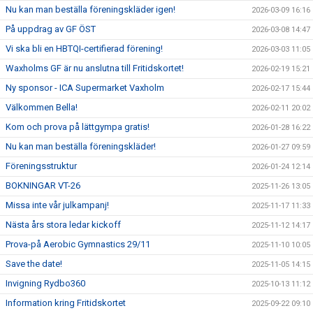
Nu kan man beställa föreningskläder igen!
2026-03-09 16:16
På uppdrag av GF ÖST
2026-03-08 14:47
Vi ska bli en HBTQI-certifierad förening!
2026-03-03 11:05
Waxholms GF är nu anslutna till Fritidskortet!
2026-02-19 15:21
Ny sponsor - ICA Supermarket Vaxholm
2026-02-17 15:44
Välkommen Bella!
2026-02-11 20:02
Kom och prova på lättgympa gratis!
2026-01-28 16:22
Nu kan man beställa föreningskläder!
2026-01-27 09:59
Föreningsstruktur
2026-01-24 12:14
BOKNINGAR VT-26
2025-11-26 13:05
Missa inte vår julkampanj!
2025-11-17 11:33
Nästa års stora ledar kickoff
2025-11-12 14:17
Prova-på Aerobic Gymnastics 29/11
2025-11-10 10:05
Save the date!
2025-11-05 14:15
Invigning Rydbo360
2025-10-13 11:12
Information kring Fritidskortet
2025-09-22 09:10