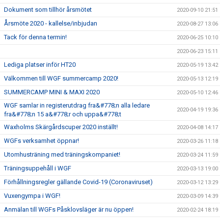
Dokument som tillhör årsmötet
2020-09-10 21:51
Årsmöte 2020 - kallelse/inbjudan
2020-08-27 13:06
Tack för denna termin!
2020-06-25 10:10
2020-06-23 15:11
Lediga platser inför HT20
2020-05-19 13:42
Välkommen till WGF summercamp 2020!
2020-05-13 12:19
SUMMERCAMP MINI & MAXI 2020
2020-05-10 12:46
WGF samlar in registerutdrag fra&#778;n alla ledare
2020-04-19 19:36
fra&#778;n 15 a&#778;r och uppa&#778;t
Waxholms Skärgårdscuper 2020 inställt!
2020-04-08 14:17
WGFs verksamhet öppnar!
2020-03-26 11:18
Utomhusträning med träningskompaniet!
2020-03-24 11:59
Träningsuppehåll i WGF
2020-03-13 19:00
Förhållningsregler gällande Covid-19 (Coronaviruset)
2020-03-12 13:29
Vuxengympa i WGF!
2020-03-09 14:39
Anmälan till WGFs Påsklovsläger är nu öppen!
2020-02-24 18:19