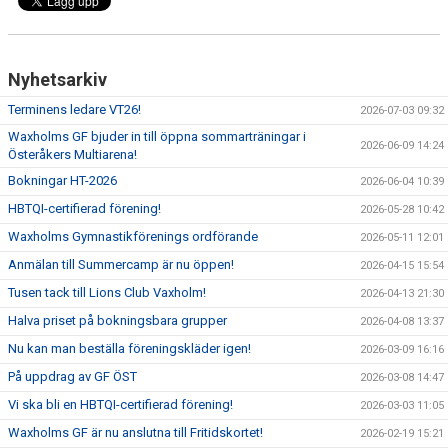
Nyhetsarkiv
Terminens ledare VT26!
2026-07-03 09:32
Waxholms GF bjuder in till öppna sommarträningar i
2026-06-09 14:24
Österåkers Multiarena!
Bokningar HT-2026
2026-06-04 10:39
HBTQI-certifierad förening!
2026-05-28 10:42
Waxholms Gymnastikförenings ordförande
2026-05-11 12:01
Anmälan till Summercamp är nu öppen!
2026-04-15 15:54
Tusen tack till Lions Club Vaxholm!
2026-04-13 21:30
Halva priset på bokningsbara grupper
2026-04-08 13:37
Nu kan man beställa föreningskläder igen!
2026-03-09 16:16
På uppdrag av GF ÖST
2026-03-08 14:47
Vi ska bli en HBTQI-certifierad förening!
2026-03-03 11:05
Waxholms GF är nu anslutna till Fritidskortet!
2026-02-19 15:21