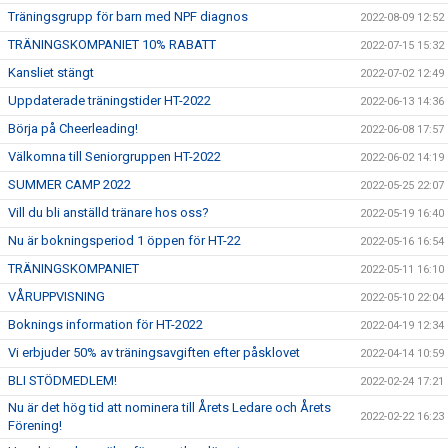
Träningsgrupp för barn med NPF diagnos
2022-08-09 12:52
TRÄNINGSKOMPANIET 10% RABATT
2022-07-15 15:32
Kansliet stängt
2022-07-02 12:49
Uppdaterade träningstider HT-2022
2022-06-13 14:36
Börja på Cheerleading!
2022-06-08 17:57
Välkomna till Seniorgruppen HT-2022
2022-06-02 14:19
SUMMER CAMP 2022
2022-05-25 22:07
Vill du bli anställd tränare hos oss?
2022-05-19 16:40
Nu är bokningsperiod 1 öppen för HT-22
2022-05-16 16:54
TRÄNINGSKOMPANIET
2022-05-11 16:10
VÅRUPPVISNING
2022-05-10 22:04
Boknings information för HT-2022
2022-04-19 12:34
Vi erbjuder 50% av träningsavgiften efter påsklovet
2022-04-14 10:59
BLI STÖDMEDLEM!
2022-02-24 17:21
Nu är det hög tid att nominera till Årets Ledare och Årets
2022-02-22 16:23
Förening!