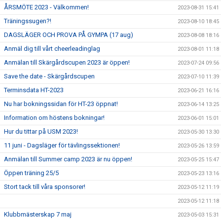
ÅRSMÖTE 2023 - Välkommen!
2023-08-31 15:41
Träningssugen?!
2023-08-10 18:45
DAGSLÄGER OCH PROVA PÅ GYMPA (17 aug)
2023-08-08 18:16
Anmäl dig till vårt cheerleadinglag
2023-08-01 11:18
Anmälan till Skärgårdscupen 2023 är öppen!
2023-07-24 09:56
Save the date - Skärgårdscupen
2023-07-10 11:39
Terminsdata HT-2023
2023-06-21 16:16
Nu har bokningssidan för HT-23 öppnat!
2023-06-14 13:25
Information om höstens bokningar!
2023-06-01 15:01
Hur du tittar på USM 2023!
2023-05-30 13:30
11 juni - Dagsläger för tävlingssektionen!
2023-05-26 13:59
Anmälan till Summer camp 2023 är nu öppen!
2023-05-25 15:47
Öppen träning 25/5
2023-05-23 13:16
Stort tack till våra sponsorer!
2023-05-12 11:19
2023-05-12 11:18
Klubbmästerskap 7 maj
2023-05-03 15:31