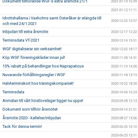
Dokument tillhörande WGF:s extra årsmöte 21/1
2021-01-13 16:39
2021-01-12 11:11
Idrottshallarna i Vaxholms samt Österåker är stängda till
2020-12-22 15:57
och med 24/1 2021
Inbjudan till extra årsmöte
2020-12-17 12:22
Terminsdata VT-2021
2020-12-14 15:51
WGF digitaliserar sin verksamhet!
2020-12-02 18:17
Köp WGF föreningskläder innan jul!
2020-11-28 14:31
15% rabatt på behandlingar hos Naprapaticus
2020-11-19 14:00
Nuvarande förhållningsregler i WGF
2020-11-18 13:19
Halvterminskort hos träningskompaniet!
2020-10-22 18:20
Terminsdata
2020-10-04 10:23
Anmälan till vårt höstlovsläger ligger nu uppe!
2020-09-28 15:13
Dokument som tillhör årsmötet
2020-09-10 21:51
Årsmöte 2020 - kallelse/inbjudan
2020-08-27 13:06
Tack för denna termin!
2020-06-25 10:10
2020-06-23 15:11