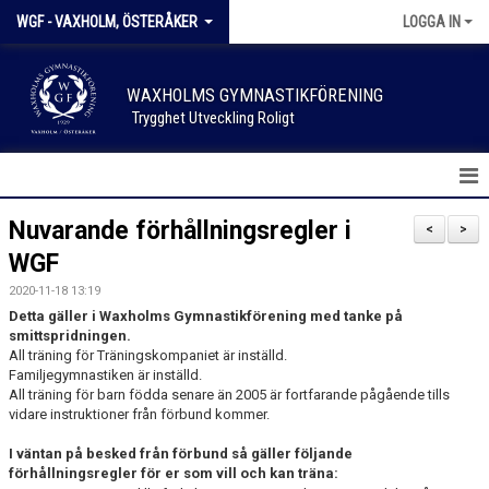
WGF - VAXHOLM, ÖSTERÅKER
LOGGA IN
WAXHOLMS GYMNASTIKFÖRENING
Trygghet Utveckling Roligt
HEM
Nuvarande förhållningsregler i
<
>
WGF
NYHETER
2020-11-18 13:19
KALENDER
Detta gäller i Waxholms Gymnastikförening med tanke på
smittspridningen.
All träning för Träningskompaniet är inställd.
FÖRENINGSKLÄDER
Familjegymnastiken är inställd.
All träning för barn födda senare än 2005 är fortfarande pågående tills
SPONSOR & SUPPORTER
vidare instruktioner från förbund kommer.
I väntan på besked från förbund så gäller följande
SKADEANMÄLAN
förhållningsregler för er som vill och kan träna: