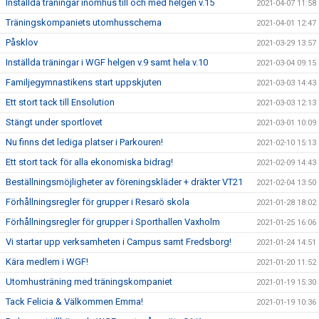
Inställda träningar inomhus till och med helgen v.15
2021-04-07 11:58
Träningskompaniets utomhusschema
2021-04-01 12:47
Påsklov
2021-03-29 13:57
Inställda träningar i WGF helgen v.9 samt hela v.10
2021-03-04 09:15
Familjegymnastikens start uppskjuten
2021-03-03 14:43
Ett stort tack till Ensolution
2021-03-03 12:13
Stängt under sportlovet
2021-03-01 10:09
Nu finns det lediga platser i Parkouren!
2021-02-10 15:13
Ett stort tack för alla ekonomiska bidrag!
2021-02-09 14:43
Beställningsmöjligheter av föreningskläder + dräkter VT21
2021-02-04 13:50
Förhållningsregler för grupper i Resarö skola
2021-01-28 18:02
Förhållningsregler för grupper i Sporthallen Vaxholm
2021-01-25 16:06
Vi startar upp verksamheten i Campus samt Fredsborg!
2021-01-24 14:51
Kära medlem i WGF!
2021-01-20 11:52
Utomhusträning med träningskompaniet
2021-01-19 15:30
Tack Felicia & Välkommen Emma!
2021-01-19 10:36