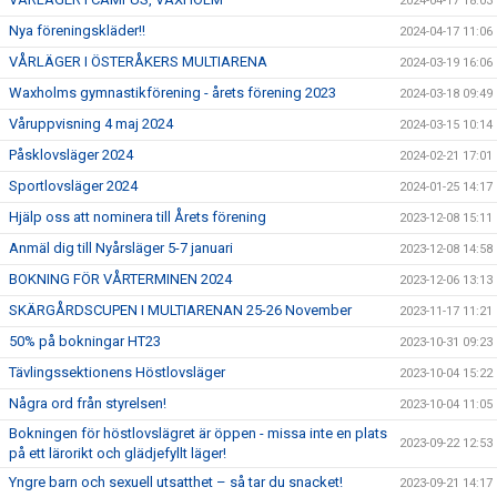
2024-04-17 18:03
Nya föreningskläder!!
2024-04-17 11:06
VÅRLÄGER I ÖSTERÅKERS MULTIARENA
2024-03-19 16:06
Waxholms gymnastikförening - årets förening 2023
2024-03-18 09:49
Våruppvisning 4 maj 2024
2024-03-15 10:14
Påsklovsläger 2024
2024-02-21 17:01
Sportlovsläger 2024
2024-01-25 14:17
Hjälp oss att nominera till Årets förening
2023-12-08 15:11
Anmäl dig till Nyårsläger 5-7 januari
2023-12-08 14:58
BOKNING FÖR VÅRTERMINEN 2024
2023-12-06 13:13
SKÄRGÅRDSCUPEN I MULTIARENAN 25-26 November
2023-11-17 11:21
50% på bokningar HT23
2023-10-31 09:23
Tävlingssektionens Höstlovsläger
2023-10-04 15:22
Några ord från styrelsen!
2023-10-04 11:05
Bokningen för höstlovslägret är öppen - missa inte en plats
2023-09-22 12:53
på ett lärorikt och glädjefyllt läger!
Yngre barn och sexuell utsatthet – så tar du snacket!
2023-09-21 14:17