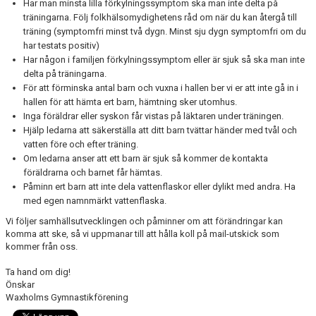
Har man minsta lilla förkylningssymptom ska man inte delta på
träningarna. Följ folkhälsomydighetens råd om när du kan återgå till
träning (symptomfri minst två dygn. Minst sju dygn symptomfri om du
har testats positiv)
Har någon i familjen förkylningssymptom eller är sjuk så ska man inte
delta på träningarna.
För att förminska antal barn och vuxna i hallen ber vi er att inte gå in i
hallen för att hämta ert barn, hämtning sker utomhus.
Inga föräldrar eller syskon får vistas på läktaren under träningen.
Hjälp ledarna att säkerställa att ditt barn tvättar händer med tvål och
vatten före och efter träning.
Om ledarna anser att ett barn är sjuk så kommer de kontakta
föräldrarna och barnet får hämtas.
Påminn ert barn att inte dela vattenflaskor eller dylikt med andra. Ha
med egen namnmärkt vattenflaska.
Vi följer samhällsutvecklingen och påminner om att förändringar kan
komma att ske, så vi uppmanar till att hålla koll på mail-utskick som
kommer från oss.
Ta hand om dig!
Önskar
Waxholms Gymnastikförening