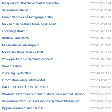
Ny sponsor - ICA Supermarket Vaxholm
2026-02-17 15:44
Välkommen Bella!
2026-02-11 20:02
Kom och prova på lättgympa gratis!
2026-01-28 16:22
Nu kan man beställa föreningskläder!
2026-01-27 09:59
Föreningsstruktur
2026-01-24 12:14
BOKNINGAR VT-26
2025-11-26 13:05
Missa inte vår julkampanj!
2025-11-17 11:33
Nästa års stora ledar kickoff
2025-11-12 14:17
Prova-på Aerobic Gymnastics 29/11
2025-11-10 10:05
Save the date!
2025-11-05 14:15
Invigning Rydbo360
2025-10-13 11:12
Information kring Fritidskortet
2025-09-22 09:10
KALLELSE TILL ÅRSMÖTE 2025!
2025-09-08 08:00
Waxholms Gymnastikförening startar verksamhet i Rydbo
2025-09-04 11:25
Välkommen Pontus till Waxholms Gymnastikförening!
2025-08-21 14:51
Öppna sommarträningar 2025
2025-06-17 12:56