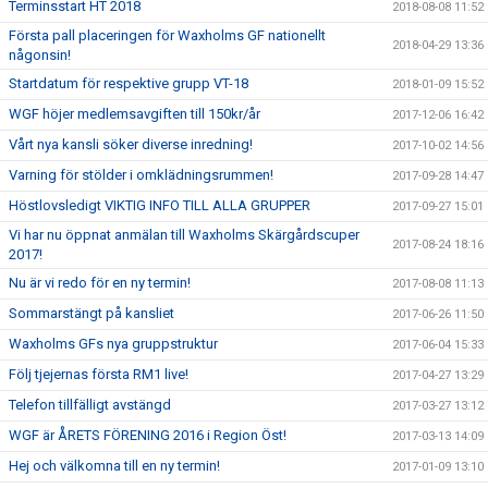
Terminsstart HT 2018
2018-08-08 11:52
Första pall placeringen för Waxholms GF nationellt
2018-04-29 13:36
någonsin!
Startdatum för respektive grupp VT-18
2018-01-09 15:52
WGF höjer medlemsavgiften till 150kr/år
2017-12-06 16:42
Vårt nya kansli söker diverse inredning!
2017-10-02 14:56
Varning för stölder i omklädningsrummen!
2017-09-28 14:47
Höstlovsledigt VIKTIG INFO TILL ALLA GRUPPER
2017-09-27 15:01
Vi har nu öppnat anmälan till Waxholms Skärgårdscuper
2017-08-24 18:16
2017!
Nu är vi redo för en ny termin!
2017-08-08 11:13
Sommarstängt på kansliet
2017-06-26 11:50
Waxholms GFs nya gruppstruktur
2017-06-04 15:33
Följ tjejernas första RM1 live!
2017-04-27 13:29
Telefon tillfälligt avstängd
2017-03-27 13:12
WGF är ÅRETS FÖRENING 2016 i Region Öst!
2017-03-13 14:09
Hej och välkomna till en ny termin!
2017-01-09 13:10