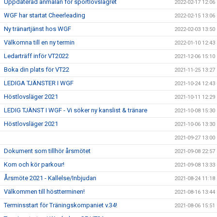
Uppdaterad anmälan för sportlovslägret
2022-02-17 12:06
WGF har startat Cheerleading
2022-02-15 13:06
Ny tränartjänst hos WGF
2022-02-03 13:50
Välkomna till en ny termin
2022-01-10 12:43
Ledarträff inför VT2022
2021-12-06 15:10
Boka din plats för VT22
2021-11-25 13:27
LEDIGA TJÄNSTER I WGF
2021-10-24 12:43
Höstlovsläger 2021
2021-10-11 12:29
LEDIG TJÄNST I WGF - Vi söker ny kanslist & tränare
2021-10-08 15:30
Höstlovsläger 2021
2021-10-06 13:30
2021-09-27 13:00
Dokument som tillhör årsmötet
2021-09-08 22:57
Kom och kör parkour!
2021-09-08 13:33
Årsmöte 2021 - Kallelse/Inbjudan
2021-08-24 11:18
Välkommen till höstterminen!
2021-08-16 13:44
Terminsstart för Träningskompaniet v.34!
2021-08-06 15:51