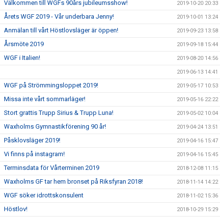
Välkommen till WGFs 90års jubileumsshow!
2019-10-20 20:33
Årets WGF 2019 - Vår underbara Jenny!
2019-10-01 13:24
Anmälan till vårt Höstlovsläger är öppen!
2019-09-23 13:58
Årsmöte 2019
2019-09-18 15:44
WGF i Italien!
2019-08-20 14:56
2019-06-13 14:41
WGF på Strömmingsloppet 2019!
2019-05-17 10:53
Missa inte vårt sommarläger!
2019-05-16 22:22
Stort grattis Trupp Sirius & Trupp Luna!
2019-05-02 10:04
Waxholms Gymnastikförening 90 år!
2019-04-24 13:51
Påsklovsläger 2019!
2019-04-16 15:47
Vi finns på instagram!
2019-04-16 15:45
Terminsdata för Vårterminen 2019
2018-12-08 11:15
Waxholms GF tar hem bronset på Riksfyran 2018!
2018-11-14 14:22
WGF söker idrottskonsulent
2018-11-02 15:36
Höstlov!
2018-10-29 15:29