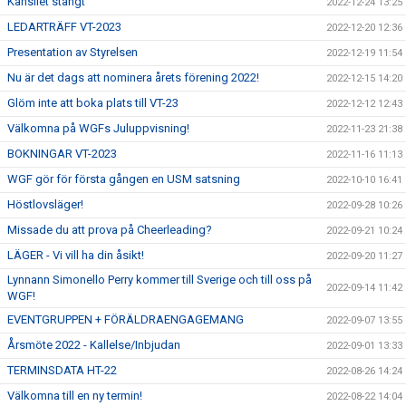
Kansliet stängt
2022-12-24 13:25
LEDARTRÄFF VT-2023
2022-12-20 12:36
Presentation av Styrelsen
2022-12-19 11:54
Nu är det dags att nominera årets förening 2022!
2022-12-15 14:20
Glöm inte att boka plats till VT-23
2022-12-12 12:43
Välkomna på WGFs Juluppvisning!
2022-11-23 21:38
BOKNINGAR VT-2023
2022-11-16 11:13
WGF gör för första gången en USM satsning
2022-10-10 16:41
Höstlovsläger!
2022-09-28 10:26
Missade du att prova på Cheerleading?
2022-09-21 10:24
LÄGER - Vi vill ha din åsikt!
2022-09-20 11:27
Lynnann Simonello Perry kommer till Sverige och till oss på
2022-09-14 11:42
WGF!
EVENTGRUPPEN + FÖRÄLDRAENGAGEMANG
2022-09-07 13:55
Årsmöte 2022 - Kallelse/Inbjudan
2022-09-01 13:33
TERMINSDATA HT-22
2022-08-26 14:24
Välkomna till en ny termin!
2022-08-22 14:04