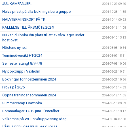
JUL KAMPANJER!
2024-10-29 09:40
Halva priset på alla boknings bara grupper
2024-10-28 11:35
HALVTERMINSKORT PÅ TK
2024-10-14 09:23
KALLELSE TILL ÅRSMÖTE 2024!
2024-09-16 11:08
Nu kan du boka din plats till ett av våra läger under
2024-09-10 13:13
höstlovet!
Höstens nyhet!
2024-08-08 10:54
Terminsöversikt HT-2024
2024-08-07 15:31
Semester stängt 8/7-4/8
2024-07-08 10:06
Ny pojktrupp i Vaxholm
2024-06-28 10:51
Bokningar för höstterminen 2024
2024-06-21 10:36
Prova på 26/6
2024-06-16 14:33
Öppna träningar sommaren 2024
2024-06-12 11:05
Summercamp i Vaxholm
2024-05-13 09:39
Sommarläger 17-19 juni i Österåker
2024-05-10 13:17
Välkomna på WGFs våruppvisning idag!
2024-05-04 07:30
VÅRLÄGER I CAMPUS, VAXHOLM