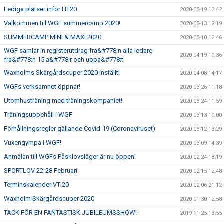
Lediga platser inför HT20
2020-05-19 13:42
Välkommen till WGF summercamp 2020!
2020-05-13 12:19
SUMMERCAMP MINI & MAXI 2020
2020-05-10 12:46
WGF samlar in registerutdrag fra&#778;n alla ledare
2020-04-19 19:36
fra&#778;n 15 a&#778;r och uppa&#778;t
Waxholms Skärgårdscuper 2020 inställt!
2020-04-08 14:17
WGFs verksamhet öppnar!
2020-03-26 11:18
Utomhusträning med träningskompaniet!
2020-03-24 11:59
Träningsuppehåll i WGF
2020-03-13 19:00
Förhållningsregler gällande Covid-19 (Coronaviruset)
2020-03-12 13:29
Vuxengympa i WGF!
2020-03-09 14:39
Anmälan till WGFs Påsklovsläger är nu öppen!
2020-02-24 18:19
SPORTLOV 22-28 Februari
2020-02-15 12:48
Terminskalender VT-20
2020-02-06 21:12
Waxholm Skärgårdscuper 2020
2020-01-30 12:58
TACK FÖR EN FANTASTISK JUBILEUMSSHOW!
2019-11-25 13:55