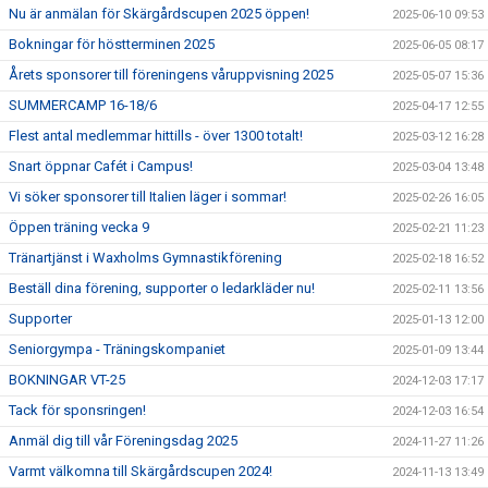
Nu är anmälan för Skärgårdscupen 2025 öppen!
2025-06-10 09:53
Bokningar för höstterminen 2025
2025-06-05 08:17
Årets sponsorer till föreningens våruppvisning 2025
2025-05-07 15:36
SUMMERCAMP 16-18/6
2025-04-17 12:55
Flest antal medlemmar hittills - över 1300 totalt!
2025-03-12 16:28
Snart öppnar Cafét i Campus!
2025-03-04 13:48
Vi söker sponsorer till Italien läger i sommar!
2025-02-26 16:05
Öppen träning vecka 9
2025-02-21 11:23
Tränartjänst i Waxholms Gymnastikförening
2025-02-18 16:52
Beställ dina förening, supporter o ledarkläder nu!
2025-02-11 13:56
Supporter
2025-01-13 12:00
Seniorgympa - Träningskompaniet
2025-01-09 13:44
BOKNINGAR VT-25
2024-12-03 17:17
Tack för sponsringen!
2024-12-03 16:54
Anmäl dig till vår Föreningsdag 2025
2024-11-27 11:26
Varmt välkomna till Skärgårdscupen 2024!
2024-11-13 13:49