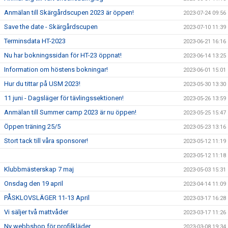
Anmälan till Skärgårdscupen 2023 är öppen!
2023-07-24 09:56
Save the date - Skärgårdscupen
2023-07-10 11:39
Terminsdata HT-2023
2023-06-21 16:16
Nu har bokningssidan för HT-23 öppnat!
2023-06-14 13:25
Information om höstens bokningar!
2023-06-01 15:01
Hur du tittar på USM 2023!
2023-05-30 13:30
11 juni - Dagsläger för tävlingssektionen!
2023-05-26 13:59
Anmälan till Summer camp 2023 är nu öppen!
2023-05-25 15:47
Öppen träning 25/5
2023-05-23 13:16
Stort tack till våra sponsorer!
2023-05-12 11:19
2023-05-12 11:18
Klubbmästerskap 7 maj
2023-05-03 15:31
Onsdag den 19 april
2023-04-14 11:09
PÅSKLOVSLÄGER 11-13 April
2023-03-17 16:28
Vi säljer två mattvåder
2023-03-17 11:26
Ny webbshop för profilkläder
2023-03-08 19:34