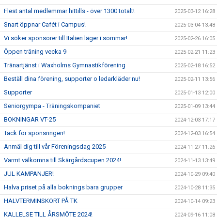
Flest antal medlemmar hittills - över 1300 totalt!
2025-03-12 16:28
Snart öppnar Cafét i Campus!
2025-03-04 13:48
Vi söker sponsorer till Italien läger i sommar!
2025-02-26 16:05
Öppen träning vecka 9
2025-02-21 11:23
Tränartjänst i Waxholms Gymnastikförening
2025-02-18 16:52
Beställ dina förening, supporter o ledarkläder nu!
2025-02-11 13:56
Supporter
2025-01-13 12:00
Seniorgympa - Träningskompaniet
2025-01-09 13:44
BOKNINGAR VT-25
2024-12-03 17:17
Tack för sponsringen!
2024-12-03 16:54
Anmäl dig till vår Föreningsdag 2025
2024-11-27 11:26
Varmt välkomna till Skärgårdscupen 2024!
2024-11-13 13:49
JUL KAMPANJER!
2024-10-29 09:40
Halva priset på alla boknings bara grupper
2024-10-28 11:35
HALVTERMINSKORT PÅ TK
2024-10-14 09:23
KALLELSE TILL ÅRSMÖTE 2024!
2024-09-16 11:08