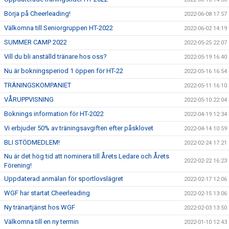
Börja på Cheerleading!
2022-06-08 17:57
Välkomna till Seniorgruppen HT-2022
2022-06-02 14:19
SUMMER CAMP 2022
2022-05-25 22:07
Vill du bli anställd tränare hos oss?
2022-05-19 16:40
Nu är bokningsperiod 1 öppen för HT-22
2022-05-16 16:54
TRÄNINGSKOMPANIET
2022-05-11 16:10
VÅRUPPVISNING
2022-05-10 22:04
Boknings information för HT-2022
2022-04-19 12:34
Vi erbjuder 50% av träningsavgiften efter påsklovet
2022-04-14 10:59
BLI STÖDMEDLEM!
2022-02-24 17:21
Nu är det hög tid att nominera till Årets Ledare och Årets
2022-02-22 16:23
Förening!
Uppdaterad anmälan för sportlovslägret
2022-02-17 12:06
WGF har startat Cheerleading
2022-02-15 13:06
Ny tränartjänst hos WGF
2022-02-03 13:50
Välkomna till en ny termin
2022-01-10 12:43