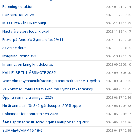
Föreningsstruktur
2026-01-24 12:14
BOKNINGAR VT-26
2025-11-26 13:05
Missa inte vår julkampanj!
2025-11-17 11:33
Nästa års stora ledar kickoff
2025-11-12 14:17
Prova-på Aerobic Gymnastics 29/11
2025-11-10 10:05
Save the date!
2025-11-05 14:15
Invigning Rydbo360
2025-10-13 11:12
Information kring Fritidskortet
2025-09-22 09:10
KALLELSE TILL ÅRSMÖTE 2025!
2025-09-08 08:00
Waxholms Gymnastikförening startar verksamhet i Rydbo
2025-09-04 11:25
Välkommen Pontus till Waxholms Gymnastikförening!
2025-08-21 14:51
Öppna sommarträningar 2025
2025-06-17 12:56
Nu är anmälan för Skärgårdscupen 2025 öppen!
2025-06-10 09:53
Bokningar för höstterminen 2025
2025-06-05 08:17
Årets sponsorer till föreningens våruppvisning 2025
2025-05-07 15:36
SUMMERCAMP 16-18/6
2025-04-17 12:55