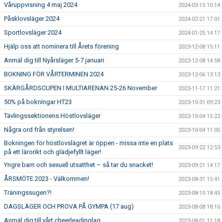
Våruppvisning 4 maj 2024
2024-03-15 10:14
Påsklovsläger 2024
2024-02-21 17:01
Sportlovsläger 2024
2024-01-25 14:17
Hjälp oss att nominera till Årets förening
2023-12-08 15:11
Anmäl dig till Nyårsläger 5-7 januari
2023-12-08 14:58
BOKNING FÖR VÅRTERMINEN 2024
2023-12-06 13:13
SKÄRGÅRDSCUPEN I MULTIARENAN 25-26 November
2023-11-17 11:21
50% på bokningar HT23
2023-10-31 09:23
Tävlingssektionens Höstlovsläger
2023-10-04 15:22
Några ord från styrelsen!
2023-10-04 11:05
Bokningen för höstlovslägret är öppen - missa inte en plats
2023-09-22 12:53
på ett lärorikt och glädjefyllt läger!
Yngre barn och sexuell utsatthet – så tar du snacket!
2023-09-21 14:17
ÅRSMÖTE 2023 - Välkommen!
2023-08-31 15:41
Träningssugen?!
2023-08-10 18:45
DAGSLÄGER OCH PROVA PÅ GYMPA (17 aug)
2023-08-08 18:16
Anmäl dig till vårt cheerleadinglag
2023-08-01 11:18