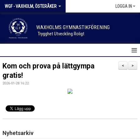
WGF - VAXHOLM, ÖSTERÅKER
LOGGA IN
WAXHOLMS GYMNASTIKFÖRENING
Trygghet Utveckling Roligt
HEM
Kom och prova på lättgympa
<
>
gratis!
NYHETER
2026-01-28 16:22
KALENDER
FÖRENINGSKLÄDER
SPONSOR & SUPPORTER
SKADEANMÄLAN
Nyhetsarkiv