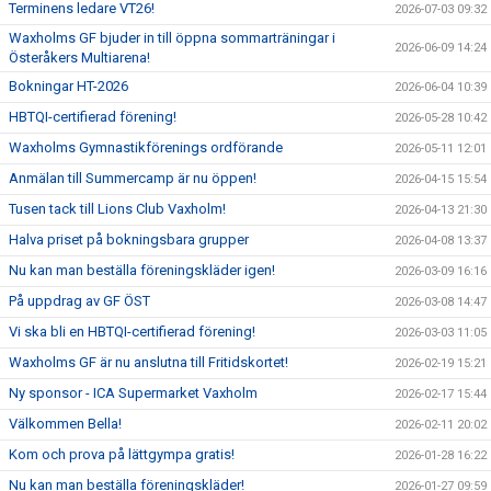
Terminens ledare VT26!
2026-07-03 09:32
Waxholms GF bjuder in till öppna sommarträningar i
2026-06-09 14:24
Österåkers Multiarena!
Bokningar HT-2026
2026-06-04 10:39
HBTQI-certifierad förening!
2026-05-28 10:42
Waxholms Gymnastikförenings ordförande
2026-05-11 12:01
Anmälan till Summercamp är nu öppen!
2026-04-15 15:54
Tusen tack till Lions Club Vaxholm!
2026-04-13 21:30
Halva priset på bokningsbara grupper
2026-04-08 13:37
Nu kan man beställa föreningskläder igen!
2026-03-09 16:16
På uppdrag av GF ÖST
2026-03-08 14:47
Vi ska bli en HBTQI-certifierad förening!
2026-03-03 11:05
Waxholms GF är nu anslutna till Fritidskortet!
2026-02-19 15:21
Ny sponsor - ICA Supermarket Vaxholm
2026-02-17 15:44
Välkommen Bella!
2026-02-11 20:02
Kom och prova på lättgympa gratis!
2026-01-28 16:22
Nu kan man beställa föreningskläder!
2026-01-27 09:59