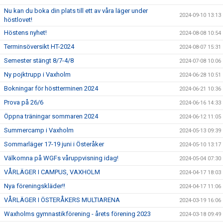
Nu kan du boka din plats till ett av våra läger under
2024-09-10 13:13
höstlovet!
Höstens nyhet!
2024-08-08 10:54
Terminsöversikt HT-2024
2024-08-07 15:31
Semester stängt 8/7-4/8
2024-07-08 10:06
Ny pojktrupp i Vaxholm
2024-06-28 10:51
Bokningar för höstterminen 2024
2024-06-21 10:36
Prova på 26/6
2024-06-16 14:33
Öppna träningar sommaren 2024
2024-06-12 11:05
Summercamp i Vaxholm
2024-05-13 09:39
Sommarläger 17-19 juni i Österåker
2024-05-10 13:17
Välkomna på WGFs våruppvisning idag!
2024-05-04 07:30
VÅRLÄGER I CAMPUS, VAXHOLM
2024-04-17 18:03
Nya föreningskläder!!
2024-04-17 11:06
VÅRLÄGER I ÖSTERÅKERS MULTIARENA
2024-03-19 16:06
Waxholms gymnastikförening - årets förening 2023
2024-03-18 09:49