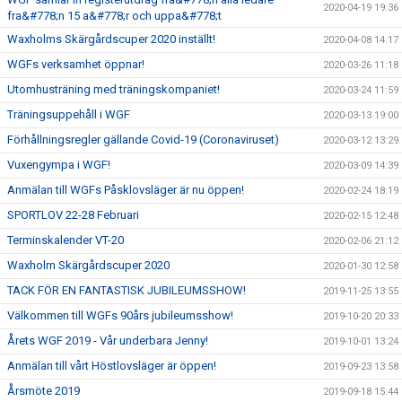
2020-04-19 19:36
fra&#778;n 15 a&#778;r och uppa&#778;t
Waxholms Skärgårdscuper 2020 inställt!
2020-04-08 14:17
WGFs verksamhet öppnar!
2020-03-26 11:18
Utomhusträning med träningskompaniet!
2020-03-24 11:59
Träningsuppehåll i WGF
2020-03-13 19:00
Förhållningsregler gällande Covid-19 (Coronaviruset)
2020-03-12 13:29
Vuxengympa i WGF!
2020-03-09 14:39
Anmälan till WGFs Påsklovsläger är nu öppen!
2020-02-24 18:19
SPORTLOV 22-28 Februari
2020-02-15 12:48
Terminskalender VT-20
2020-02-06 21:12
Waxholm Skärgårdscuper 2020
2020-01-30 12:58
TACK FÖR EN FANTASTISK JUBILEUMSSHOW!
2019-11-25 13:55
Välkommen till WGFs 90års jubileumsshow!
2019-10-20 20:33
Årets WGF 2019 - Vår underbara Jenny!
2019-10-01 13:24
Anmälan till vårt Höstlovsläger är öppen!
2019-09-23 13:58
Årsmöte 2019
2019-09-18 15:44