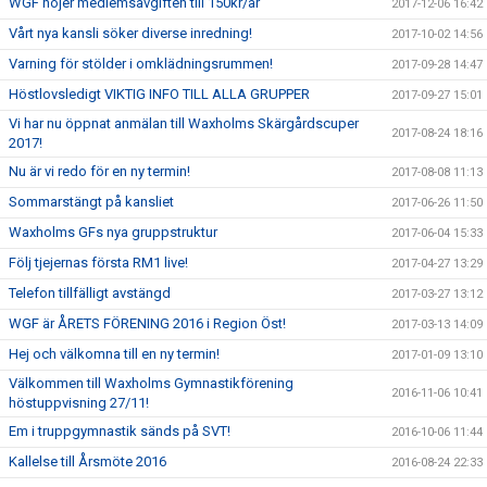
WGF höjer medlemsavgiften till 150kr/år
2017-12-06 16:42
Vårt nya kansli söker diverse inredning!
2017-10-02 14:56
Varning för stölder i omklädningsrummen!
2017-09-28 14:47
Höstlovsledigt VIKTIG INFO TILL ALLA GRUPPER
2017-09-27 15:01
Vi har nu öppnat anmälan till Waxholms Skärgårdscuper
2017-08-24 18:16
2017!
Nu är vi redo för en ny termin!
2017-08-08 11:13
Sommarstängt på kansliet
2017-06-26 11:50
Waxholms GFs nya gruppstruktur
2017-06-04 15:33
Följ tjejernas första RM1 live!
2017-04-27 13:29
Telefon tillfälligt avstängd
2017-03-27 13:12
WGF är ÅRETS FÖRENING 2016 i Region Öst!
2017-03-13 14:09
Hej och välkomna till en ny termin!
2017-01-09 13:10
Välkommen till Waxholms Gymnastikförening
2016-11-06 10:41
höstuppvisning 27/11!
Em i truppgymnastik sänds på SVT!
2016-10-06 11:44
Kallelse till Årsmöte 2016
2016-08-24 22:33