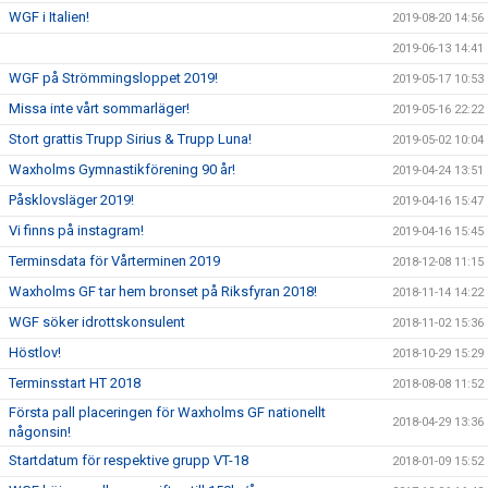
WGF i Italien!
2019-08-20 14:56
2019-06-13 14:41
WGF på Strömmingsloppet 2019!
2019-05-17 10:53
Missa inte vårt sommarläger!
2019-05-16 22:22
Stort grattis Trupp Sirius & Trupp Luna!
2019-05-02 10:04
Waxholms Gymnastikförening 90 år!
2019-04-24 13:51
Påsklovsläger 2019!
2019-04-16 15:47
Vi finns på instagram!
2019-04-16 15:45
Terminsdata för Vårterminen 2019
2018-12-08 11:15
Waxholms GF tar hem bronset på Riksfyran 2018!
2018-11-14 14:22
WGF söker idrottskonsulent
2018-11-02 15:36
Höstlov!
2018-10-29 15:29
Terminsstart HT 2018
2018-08-08 11:52
Första pall placeringen för Waxholms GF nationellt
2018-04-29 13:36
någonsin!
Startdatum för respektive grupp VT-18
2018-01-09 15:52