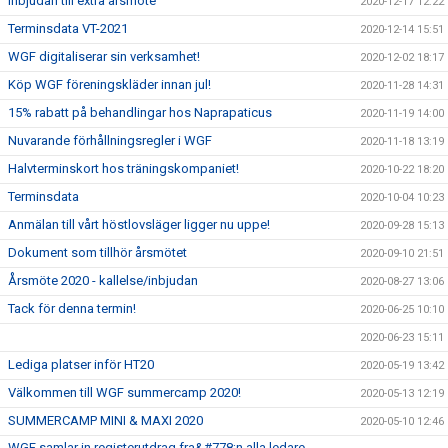
Inbjudan till extra årsmöte
2020-12-17 12:22
Terminsdata VT-2021
2020-12-14 15:51
WGF digitaliserar sin verksamhet!
2020-12-02 18:17
Köp WGF föreningskläder innan jul!
2020-11-28 14:31
15% rabatt på behandlingar hos Naprapaticus
2020-11-19 14:00
Nuvarande förhållningsregler i WGF
2020-11-18 13:19
Halvterminskort hos träningskompaniet!
2020-10-22 18:20
Terminsdata
2020-10-04 10:23
Anmälan till vårt höstlovsläger ligger nu uppe!
2020-09-28 15:13
Dokument som tillhör årsmötet
2020-09-10 21:51
Årsmöte 2020 - kallelse/inbjudan
2020-08-27 13:06
Tack för denna termin!
2020-06-25 10:10
2020-06-23 15:11
Lediga platser inför HT20
2020-05-19 13:42
Välkommen till WGF summercamp 2020!
2020-05-13 12:19
SUMMERCAMP MINI & MAXI 2020
2020-05-10 12:46
WGF samlar in registerutdrag fra&#778;n alla ledare