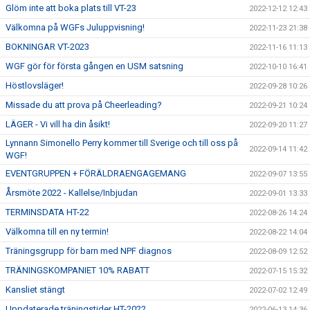
Glöm inte att boka plats till VT-23
2022-12-12 12:43
Välkomna på WGFs Juluppvisning!
2022-11-23 21:38
BOKNINGAR VT-2023
2022-11-16 11:13
WGF gör för första gången en USM satsning
2022-10-10 16:41
Höstlovsläger!
2022-09-28 10:26
Missade du att prova på Cheerleading?
2022-09-21 10:24
LÄGER - Vi vill ha din åsikt!
2022-09-20 11:27
Lynnann Simonello Perry kommer till Sverige och till oss på
2022-09-14 11:42
WGF!
EVENTGRUPPEN + FÖRÄLDRAENGAGEMANG
2022-09-07 13:55
Årsmöte 2022 - Kallelse/Inbjudan
2022-09-01 13:33
TERMINSDATA HT-22
2022-08-26 14:24
Välkomna till en ny termin!
2022-08-22 14:04
Träningsgrupp för barn med NPF diagnos
2022-08-09 12:52
TRÄNINGSKOMPANIET 10% RABATT
2022-07-15 15:32
Kansliet stängt
2022-07-02 12:49
Uppdaterade träningstider HT-2022
2022-06-13 14:36