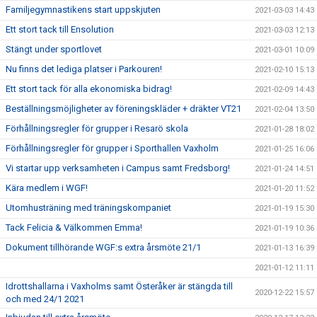
Familjegymnastikens start uppskjuten
2021-03-03 14:43
Ett stort tack till Ensolution
2021-03-03 12:13
Stängt under sportlovet
2021-03-01 10:09
Nu finns det lediga platser i Parkouren!
2021-02-10 15:13
Ett stort tack för alla ekonomiska bidrag!
2021-02-09 14:43
Beställningsmöjligheter av föreningskläder + dräkter VT21
2021-02-04 13:50
Förhållningsregler för grupper i Resarö skola
2021-01-28 18:02
Förhållningsregler för grupper i Sporthallen Vaxholm
2021-01-25 16:06
Vi startar upp verksamheten i Campus samt Fredsborg!
2021-01-24 14:51
Kära medlem i WGF!
2021-01-20 11:52
Utomhusträning med träningskompaniet
2021-01-19 15:30
Tack Felicia & Välkommen Emma!
2021-01-19 10:36
Dokument tillhörande WGF:s extra årsmöte 21/1
2021-01-13 16:39
2021-01-12 11:11
Idrottshallarna i Vaxholms samt Österåker är stängda till
2020-12-22 15:57
och med 24/1 2021