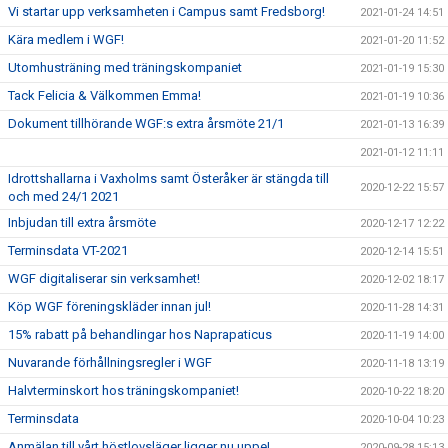
Vi startar upp verksamheten i Campus samt Fredsborg!
2021-01-24 14:51
Kära medlem i WGF!
2021-01-20 11:52
Utomhusträning med träningskompaniet
2021-01-19 15:30
Tack Felicia & Välkommen Emma!
2021-01-19 10:36
Dokument tillhörande WGF:s extra årsmöte 21/1
2021-01-13 16:39
2021-01-12 11:11
Idrottshallarna i Vaxholms samt Österåker är stängda till
2020-12-22 15:57
och med 24/1 2021
Inbjudan till extra årsmöte
2020-12-17 12:22
Terminsdata VT-2021
2020-12-14 15:51
WGF digitaliserar sin verksamhet!
2020-12-02 18:17
Köp WGF föreningskläder innan jul!
2020-11-28 14:31
15% rabatt på behandlingar hos Naprapaticus
2020-11-19 14:00
Nuvarande förhållningsregler i WGF
2020-11-18 13:19
Halvterminskort hos träningskompaniet!
2020-10-22 18:20
Terminsdata
2020-10-04 10:23
Anmälan till vårt höstlovsläger ligger nu uppe!
2020-09-28 15:13