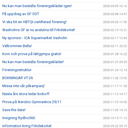
Nu kan man beställa föreningskläder igen!
2026-03-09 16:16
På uppdrag av GF ÖST
2026-03-08 14:47
Vi ska bli en HBTQI-certifierad förening!
2026-03-03 11:05
Waxholms GF är nu anslutna till Fritidskortet!
2026-02-19 15:21
Ny sponsor - ICA Supermarket Vaxholm
2026-02-17 15:44
Välkommen Bella!
2026-02-11 20:02
Kom och prova på lättgympa gratis!
2026-01-28 16:22
Nu kan man beställa föreningskläder!
2026-01-27 09:59
Föreningsstruktur
2026-01-24 12:14
BOKNINGAR VT-26
2025-11-26 13:05
Missa inte vår julkampanj!
2025-11-17 11:33
Nästa års stora ledar kickoff
2025-11-12 14:17
Prova-på Aerobic Gymnastics 29/11
2025-11-10 10:05
Save the date!
2025-11-05 14:15
Invigning Rydbo360
2025-10-13 11:12
Information kring Fritidskortet
2025-09-22 09:10