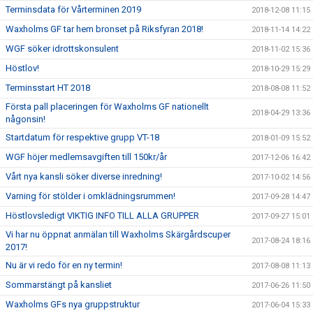
Terminsdata för Vårterminen 2019
2018-12-08 11:15
Waxholms GF tar hem bronset på Riksfyran 2018!
2018-11-14 14:22
WGF söker idrottskonsulent
2018-11-02 15:36
Höstlov!
2018-10-29 15:29
Terminsstart HT 2018
2018-08-08 11:52
Första pall placeringen för Waxholms GF nationellt
2018-04-29 13:36
någonsin!
Startdatum för respektive grupp VT-18
2018-01-09 15:52
WGF höjer medlemsavgiften till 150kr/år
2017-12-06 16:42
Vårt nya kansli söker diverse inredning!
2017-10-02 14:56
Varning för stölder i omklädningsrummen!
2017-09-28 14:47
Höstlovsledigt VIKTIG INFO TILL ALLA GRUPPER
2017-09-27 15:01
Vi har nu öppnat anmälan till Waxholms Skärgårdscuper
2017-08-24 18:16
2017!
Nu är vi redo för en ny termin!
2017-08-08 11:13
Sommarstängt på kansliet
2017-06-26 11:50
Waxholms GFs nya gruppstruktur
2017-06-04 15:33