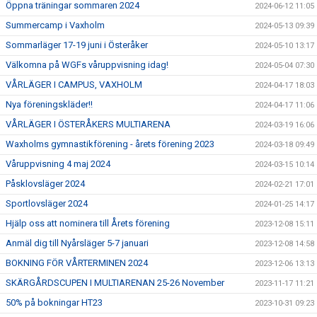
Öppna träningar sommaren 2024
2024-06-12 11:05
Summercamp i Vaxholm
2024-05-13 09:39
Sommarläger 17-19 juni i Österåker
2024-05-10 13:17
Välkomna på WGFs våruppvisning idag!
2024-05-04 07:30
VÅRLÄGER I CAMPUS, VAXHOLM
2024-04-17 18:03
Nya föreningskläder!!
2024-04-17 11:06
VÅRLÄGER I ÖSTERÅKERS MULTIARENA
2024-03-19 16:06
Waxholms gymnastikförening - årets förening 2023
2024-03-18 09:49
Våruppvisning 4 maj 2024
2024-03-15 10:14
Påsklovsläger 2024
2024-02-21 17:01
Sportlovsläger 2024
2024-01-25 14:17
Hjälp oss att nominera till Årets förening
2023-12-08 15:11
Anmäl dig till Nyårsläger 5-7 januari
2023-12-08 14:58
BOKNING FÖR VÅRTERMINEN 2024
2023-12-06 13:13
SKÄRGÅRDSCUPEN I MULTIARENAN 25-26 November
2023-11-17 11:21
50% på bokningar HT23
2023-10-31 09:23