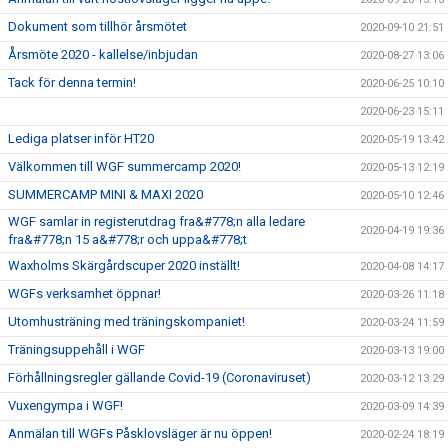
Dokument som tillhör årsmötet
2020-09-10 21:51
Årsmöte 2020 - kallelse/inbjudan
2020-08-27 13:06
Tack för denna termin!
2020-06-25 10:10
2020-06-23 15:11
Lediga platser inför HT20
2020-05-19 13:42
Välkommen till WGF summercamp 2020!
2020-05-13 12:19
SUMMERCAMP MINI & MAXI 2020
2020-05-10 12:46
WGF samlar in registerutdrag fra&#778;n alla ledare
2020-04-19 19:36
fra&#778;n 15 a&#778;r och uppa&#778;t
Waxholms Skärgårdscuper 2020 inställt!
2020-04-08 14:17
WGFs verksamhet öppnar!
2020-03-26 11:18
Utomhusträning med träningskompaniet!
2020-03-24 11:59
Träningsuppehåll i WGF
2020-03-13 19:00
Förhållningsregler gällande Covid-19 (Coronaviruset)
2020-03-12 13:29
Vuxengympa i WGF!
2020-03-09 14:39
Anmälan till WGFs Påsklovsläger är nu öppen!
2020-02-24 18:19