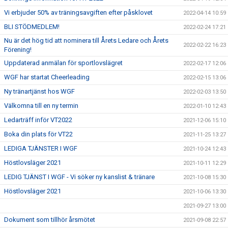
Vi erbjuder 50% av träningsavgiften efter påsklovet
2022-04-14 10:59
BLI STÖDMEDLEM!
2022-02-24 17:21
Nu är det hög tid att nominera till Årets Ledare och Årets
2022-02-22 16:23
Förening!
Uppdaterad anmälan för sportlovslägret
2022-02-17 12:06
WGF har startat Cheerleading
2022-02-15 13:06
Ny tränartjänst hos WGF
2022-02-03 13:50
Välkomna till en ny termin
2022-01-10 12:43
Ledarträff inför VT2022
2021-12-06 15:10
Boka din plats för VT22
2021-11-25 13:27
LEDIGA TJÄNSTER I WGF
2021-10-24 12:43
Höstlovsläger 2021
2021-10-11 12:29
LEDIG TJÄNST I WGF - Vi söker ny kanslist & tränare
2021-10-08 15:30
Höstlovsläger 2021
2021-10-06 13:30
2021-09-27 13:00
Dokument som tillhör årsmötet
2021-09-08 22:57