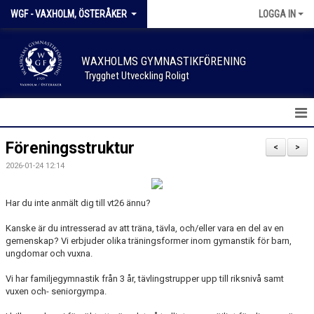
WGF - VAXHOLM, ÖSTERÅKER
LOGGA IN
WAXHOLMS GYMNASTIKFÖRENING
Trygghet Utveckling Roligt
HEM
Föreningsstruktur
<
>
2026-01-24 12:14
NYHETER
KALENDER
Har du inte anmält dig till vt26 ännu?
Kanske är du intresserad av att träna, tävla, och/eller vara en del av en
FÖRENINGSKLÄDER
gemenskap? Vi erbjuder olika träningsformer inom gymanstik för barn,
ungdomar och vuxna.
SPONSOR & SUPPORTER
Vi har familjegymnastik från 3 år, tävlingstrupper upp till riksnivå samt
vuxen och- seniorgympa.
SKADEANMÄLAN