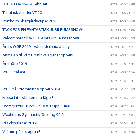
SPORTLOV 22-28 Februari
2020-02-15 12:48
Terminskalender VT-20
2020-02-06 21:12
Waxholm Skärgårdscuper 2020
2020-01-30 12:58
TACK FÖR EN FANTASTISK JUBILEUMSSHOW!
2019-11-25 13:55
Välkommen till WGFs 90års jubileumsshow!
2019-10-20 20:33
Årets WGF 2019 - Vår underbara Jenny!
2019-10-01 13:24
Anmälan till vårt Höstlovsläger är öppen!
2019-09-23 13:58
Årsmöte 2019
2019-09-18 15:44
WGF i Italien!
2019-08-20 14:56
2019-06-13 14:41
WGF på Strömmingsloppet 2019!
2019-05-17 10:53
Missa inte vårt sommarläger!
2019-05-16 22:22
Stort grattis Trupp Sirius & Trupp Luna!
2019-05-02 10:04
Waxholms Gymnastikförening 90 år!
2019-04-24 13:51
Påsklovsläger 2019!
2019-04-16 15:47
Vi finns på instagram!
2019-04-16 15:45