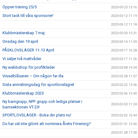
Öppen träning 25/5
2023-05-23 13:16
Stort tack till våra sponsorer!
2023-05-12 11:19
2023-05-12 11:18
Klubbmästerskap 7 maj
2023-05-03 15:31
Onsdag den 19 april
2023-04-14 11:09
PÅSKLOVSLÄGER 11-13 April
2023-03-17 16:28
Vi säljer två mattvåder
2023-03-17 11:26
Ny webbshop för profilkläder
2023-03-08 19:34
Visselblåsaren – Om någon far illa
2023-02-28 11:07
Sista anmälningsdag för sportlovslägret
2023-02-22 13:36
Klubbmästerskap 2023
2023-02-06 15:40
Ny barngrupp, NPF grupp och lediga platser i
2023-02-03 11:24
barnsektionen VT-23!
SPORTLOVSLÄGER - Boka din plats nu!
2023-02-02 16:44
Du har väl inte glömt att nominera Årets Förening?
2023-01-31 15:46
2023-01-28 17:30