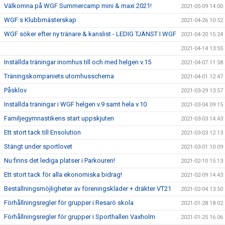
Välkomna på WGF Summercamp mini & maxi 2021!
2021-05-09 14:00
WGF:s Klubbmästerskap
2021-04-26 10:52
WGF söker efter ny tränare & kanslist - LEDIG TJÄNST I WGF
2021-04-20 15:24
2021-04-14 13:55
Inställda träningar inomhus till och med helgen v.15
2021-04-07 11:58
Träningskompaniets utomhusschema
2021-04-01 12:47
Påsklov
2021-03-29 13:57
Inställda träningar i WGF helgen v.9 samt hela v.10
2021-03-04 09:15
Familjegymnastikens start uppskjuten
2021-03-03 14:43
Ett stort tack till Ensolution
2021-03-03 12:13
Stängt under sportlovet
2021-03-01 10:09
Nu finns det lediga platser i Parkouren!
2021-02-10 15:13
Ett stort tack för alla ekonomiska bidrag!
2021-02-09 14:43
Beställningsmöjligheter av föreningskläder + dräkter VT21
2021-02-04 13:50
Förhållningsregler för grupper i Resarö skola
2021-01-28 18:02
Förhållningsregler för grupper i Sporthallen Vaxholm
2021-01-25 16:06