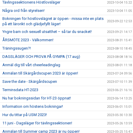
Tävlingssektionens Höstlovsläger
2023-10-04 15:22
Några ord från styrelsen!
2023-10-04 11:05
Bokningen för höstlovslägret är öppen - missa inte en plats
2023-09-22 12:53
på ett lärorikt och glädjefyllt läger!
Yngre barn och sexuell utsatthet – så tar du snacket!
2023-09-21 14:17
ÅRSMÖTE 2023 - Välkommen!
2023-08-31 15:41
Träningssugen?!
2023-08-10 18:45
DAGSLÄGER OCH PROVA PÅ GYMPA (17 aug)
2023-08-08 18:16
Anmäl dig till vårt cheerleadinglag
2023-08-01 11:18
Anmälan till Skärgårdscupen 2023 är öppen!
2023-07-24 09:56
Save the date - Skärgårdscupen
2023-07-10 11:39
Terminsdata HT-2023
2023-06-21 16:16
Nu har bokningssidan för HT-23 öppnat!
2023-06-14 13:25
Information om höstens bokningar!
2023-06-01 15:01
Hur du tittar på USM 2023!
2023-05-30 13:30
11 juni - Dagsläger för tävlingssektionen!
2023-05-26 13:59
Anmälan till Summer camp 2023 är nu öppen!
2023-05-25 15:47