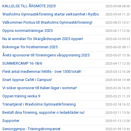
KALLELSE TILL ÅRSMÖTE 2025!
2025-09-08 08:00
Waxholms Gymnastikförening startar verksamhet i Rydbo
2025-09-04 11:25
Välkommen Pontus till Waxholms Gymnastikförening!
2025-08-21 14:51
Öppna sommarträningar 2025
2025-06-17 12:56
Nu är anmälan för Skärgårdscupen 2025 öppen!
2025-06-10 09:53
Bokningar för höstterminen 2025
2025-06-05 08:17
Årets sponsorer till föreningens våruppvisning 2025
2025-05-07 15:36
SUMMERCAMP 16-18/6
2025-04-17 12:55
Flest antal medlemmar hittills - över 1300 totalt!
2025-03-12 16:28
Snart öppnar Cafét i Campus!
2025-03-04 13:48
Vi söker sponsorer till Italien läger i sommar!
2025-02-26 16:05
Öppen träning vecka 9
2025-02-21 11:23
Tränartjänst i Waxholms Gymnastikförening
2025-02-18 16:52
Beställ dina förening, supporter o ledarkläder nu!
2025-02-11 13:56
Supporter
2025-01-13 12:00
Seniorgympa - Träningskompaniet
2025-01-09 13:44