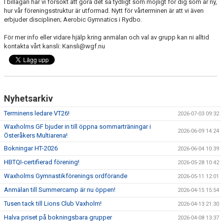
I billagan har vi försökt att göra det så tydligt som möjligt för dig som är ny,
hur vår föreningsstruktur är utformad. Nytt för vårterminen är att vi även
erbjuder disciplinen; Aerobic Gymnatics i Rydbo.
För mer info eller vidare hjälp kring anmälan och val av grupp kan ni alltid
kontakta vårt kansli: Kansli@wgf.nu
Nyhetsarkiv
Terminens ledare VT26!
2026-07-03 09:32
Waxholms GF bjuder in till öppna sommarträningar i
2026-06-09 14:24
Österåkers Multiarena!
Bokningar HT-2026
2026-06-04 10:39
HBTQI-certifierad förening!
2026-05-28 10:42
Waxholms Gymnastikförenings ordförande
2026-05-11 12:01
Anmälan till Summercamp är nu öppen!
2026-04-15 15:54
Tusen tack till Lions Club Vaxholm!
2026-04-13 21:30
Halva priset på bokningsbara grupper
2026-04-08 13:37