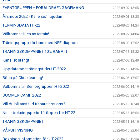
EVENTGRUPPEN + FÖRÄLDRAENGAGEMANG
2022-09-07 13:55
Årsmöte 2022 - Kallelse/Inbjudan
2022-09-01 13:33
TERMINSDATA HT-22
2022-08-26 14:24
Välkomna till en ny termin!
2022-08-22 14:04
Träningsgrupp för barn med NPF diagnos
2022-08-09 12:52
TRÄNINGSKOMPANIET 10% RABATT
2022-07-15 15:32
Kansliet stängt
2022-07-02 12:49
Uppdaterade träningstider HT-2022
2022-06-13 14:36
Börja på Cheerleading!
2022-06-08 17:57
Välkomna till Seniorgruppen HT-2022
2022-06-02 14:19
SUMMER CAMP 2022
2022-05-25 22:07
Vill du bli anställd tränare hos oss?
2022-05-19 16:40
Nu är bokningsperiod 1 öppen för HT-22
2022-05-16 16:54
TRÄNINGSKOMPANIET
2022-05-11 16:10
VÅRUPPVISNING
2022-05-10 22:04
Boknings information för HT-2022
2022-04-19 12:34