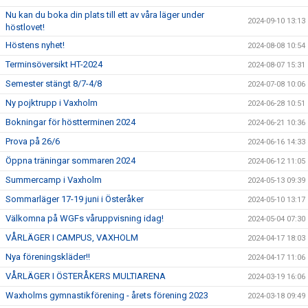
Nu kan du boka din plats till ett av våra läger under
2024-09-10 13:13
höstlovet!
Höstens nyhet!
2024-08-08 10:54
Terminsöversikt HT-2024
2024-08-07 15:31
Semester stängt 8/7-4/8
2024-07-08 10:06
Ny pojktrupp i Vaxholm
2024-06-28 10:51
Bokningar för höstterminen 2024
2024-06-21 10:36
Prova på 26/6
2024-06-16 14:33
Öppna träningar sommaren 2024
2024-06-12 11:05
Summercamp i Vaxholm
2024-05-13 09:39
Sommarläger 17-19 juni i Österåker
2024-05-10 13:17
Välkomna på WGFs våruppvisning idag!
2024-05-04 07:30
VÅRLÄGER I CAMPUS, VAXHOLM
2024-04-17 18:03
Nya föreningskläder!!
2024-04-17 11:06
VÅRLÄGER I ÖSTERÅKERS MULTIARENA
2024-03-19 16:06
Waxholms gymnastikförening - årets förening 2023
2024-03-18 09:49