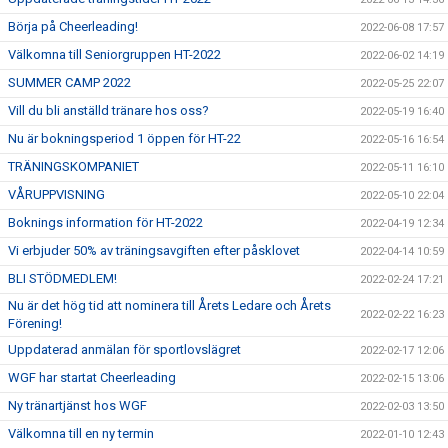
Börja på Cheerleading!
2022-06-08 17:57
Välkomna till Seniorgruppen HT-2022
2022-06-02 14:19
SUMMER CAMP 2022
2022-05-25 22:07
Vill du bli anställd tränare hos oss?
2022-05-19 16:40
Nu är bokningsperiod 1 öppen för HT-22
2022-05-16 16:54
TRÄNINGSKOMPANIET
2022-05-11 16:10
VÅRUPPVISNING
2022-05-10 22:04
Boknings information för HT-2022
2022-04-19 12:34
Vi erbjuder 50% av träningsavgiften efter påsklovet
2022-04-14 10:59
BLI STÖDMEDLEM!
2022-02-24 17:21
Nu är det hög tid att nominera till Årets Ledare och Årets
2022-02-22 16:23
Förening!
Uppdaterad anmälan för sportlovslägret
2022-02-17 12:06
WGF har startat Cheerleading
2022-02-15 13:06
Ny tränartjänst hos WGF
2022-02-03 13:50
Välkomna till en ny termin
2022-01-10 12:43