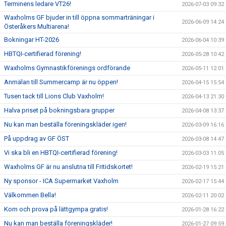
Terminens ledare VT26!
2026-07-03 09:32
Waxholms GF bjuder in till öppna sommarträningar i
2026-06-09 14:24
Österåkers Multiarena!
Bokningar HT-2026
2026-06-04 10:39
HBTQI-certifierad förening!
2026-05-28 10:42
Waxholms Gymnastikförenings ordförande
2026-05-11 12:01
Anmälan till Summercamp är nu öppen!
2026-04-15 15:54
Tusen tack till Lions Club Vaxholm!
2026-04-13 21:30
Halva priset på bokningsbara grupper
2026-04-08 13:37
Nu kan man beställa föreningskläder igen!
2026-03-09 16:16
På uppdrag av GF ÖST
2026-03-08 14:47
Vi ska bli en HBTQI-certifierad förening!
2026-03-03 11:05
Waxholms GF är nu anslutna till Fritidskortet!
2026-02-19 15:21
Ny sponsor - ICA Supermarket Vaxholm
2026-02-17 15:44
Välkommen Bella!
2026-02-11 20:02
Kom och prova på lättgympa gratis!
2026-01-28 16:22
Nu kan man beställa föreningskläder!
2026-01-27 09:59