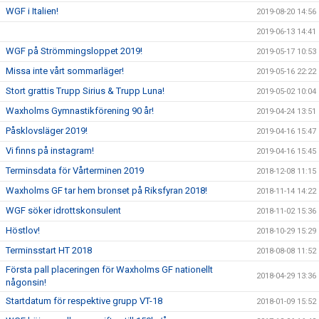
WGF i Italien!
2019-08-20 14:56
2019-06-13 14:41
WGF på Strömmingsloppet 2019!
2019-05-17 10:53
Missa inte vårt sommarläger!
2019-05-16 22:22
Stort grattis Trupp Sirius & Trupp Luna!
2019-05-02 10:04
Waxholms Gymnastikförening 90 år!
2019-04-24 13:51
Påsklovsläger 2019!
2019-04-16 15:47
Vi finns på instagram!
2019-04-16 15:45
Terminsdata för Vårterminen 2019
2018-12-08 11:15
Waxholms GF tar hem bronset på Riksfyran 2018!
2018-11-14 14:22
WGF söker idrottskonsulent
2018-11-02 15:36
Höstlov!
2018-10-29 15:29
Terminsstart HT 2018
2018-08-08 11:52
Första pall placeringen för Waxholms GF nationellt
2018-04-29 13:36
någonsin!
Startdatum för respektive grupp VT-18
2018-01-09 15:52