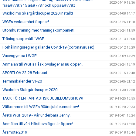
2020-04-19 19:36
fra&#778;n 15 a&#778;r och uppa&#778;t
Waxholms Skärgårdscuper 2020 inställt!
2020-04-08 14:17
WGFs verksamhet öppnar!
2020-03-26 11:18
Utomhusträning med träningskompaniet!
2020-03-24 11:59
Träningsuppehåll i WGF
2020-03-13 19:00
Förhållningsregler gällande Covid-19 (Coronaviruset)
2020-03-12 13:29
Vuxengympa i WGF!
2020-03-09 14:39
Anmälan till WGFs Påsklovsläger är nu öppen!
2020-02-24 18:19
SPORTLOV 22-28 Februari
2020-02-15 12:48
Terminskalender VT-20
2020-02-06 21:12
Waxholm Skärgårdscuper 2020
2020-01-30 12:58
TACK FÖR EN FANTASTISK JUBILEUMSSHOW!
2019-11-25 13:55
Välkommen till WGFs 90års jubileumsshow!
2019-10-20 20:33
Årets WGF 2019 - Vår underbara Jenny!
2019-10-01 13:24
Anmälan till vårt Höstlovsläger är öppen!
2019-09-23 13:58
Årsmöte 2019
2019-09-18 15:44