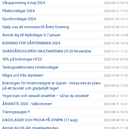
Våruppvisning 4 maj 2024
2024-03-15 10:14
Påsklovsläger 2024
2024-02-21 17:01
Sportlovsläger 2024
2024-01-25 14:17
Hjälp oss att nominera till Årets förening
2023-12-08 15:11
Anmäl dig till Nyårsläger 5-7 januari
2023-12-08 14:58
BOKNING FÖR VÅRTERMINEN 2024
2023-12-06 13:13
SKÄRGÅRDSCUPEN I MULTIARENAN 25-26 November
2023-11-17 11:21
50% på bokningar HT23
2023-10-31 09:23
Tävlingssektionens Höstlovsläger
2023-10-04 15:22
Några ord från styrelsen!
2023-10-04 11:05
Bokningen för höstlovslägret är öppen - missa inte en plats
2023-09-22 12:53
på ett lärorikt och glädjefyllt läger!
Yngre barn och sexuell utsatthet – så tar du snacket!
2023-09-21 14:17
ÅRSMÖTE 2023 - Välkommen!
2023-08-31 15:41
Träningssugen?!
2023-08-10 18:45
DAGSLÄGER OCH PROVA PÅ GYMPA (17 aug)
2023-08-08 18:16
Anmäl dig till vårt cheerleadinglag
2023-08-01 11:18