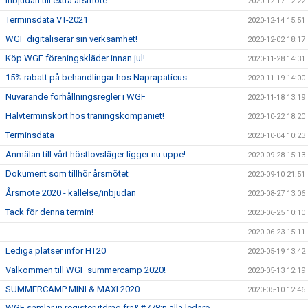
Inbjudan till extra årsmöte
2020-12-17 12:22
Terminsdata VT-2021
2020-12-14 15:51
WGF digitaliserar sin verksamhet!
2020-12-02 18:17
Köp WGF föreningskläder innan jul!
2020-11-28 14:31
15% rabatt på behandlingar hos Naprapaticus
2020-11-19 14:00
Nuvarande förhållningsregler i WGF
2020-11-18 13:19
Halvterminskort hos träningskompaniet!
2020-10-22 18:20
Terminsdata
2020-10-04 10:23
Anmälan till vårt höstlovsläger ligger nu uppe!
2020-09-28 15:13
Dokument som tillhör årsmötet
2020-09-10 21:51
Årsmöte 2020 - kallelse/inbjudan
2020-08-27 13:06
Tack för denna termin!
2020-06-25 10:10
2020-06-23 15:11
Lediga platser inför HT20
2020-05-19 13:42
Välkommen till WGF summercamp 2020!
2020-05-13 12:19
SUMMERCAMP MINI & MAXI 2020
2020-05-10 12:46
WGF samlar in registerutdrag fra&#778;n alla ledare