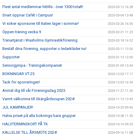
Flest antal medlemmar hittills - över 1300 totalt!
2025-03-12 16:28
Snart öppnar Cafét i Campus!
2025-03-04 13:48
Vi söker sponsorer till Italien läger i sommar!
2025-02-26 16:05
Öppen träning vecka 9
2025-02-21 11:23
Tränartjänst i Waxholms Gymnastikförening
2025-02-18 16:52
Beställ dina förening, supporter o ledarkläder nu!
2025-02-11 13:56
Supporter
2025-01-13 12:00
Seniorgympa - Träningskompaniet
2025-01-09 13:44
BOKNINGAR VT-25
2024-12-03 17:17
Tack för sponsringen!
2024-12-03 16:54
Anmäl dig till vår Föreningsdag 2025
2024-11-27 11:26
Varmt välkomna till Skärgårdscupen 2024!
2024-11-13 13:49
JUL KAMPANJER!
2024-10-29 09:40
Halva priset på alla boknings bara grupper
2024-10-28 11:35
HALVTERMINSKORT PÅ TK
2024-10-14 09:23
KALLELSE TILL ÅRSMÖTE 2024!
2024-09-16 11:08