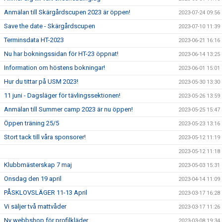
Anmälan till Skärgårdscupen 2023 är öppen!
2023-07-24 09:56
Save the date - Skärgårdscupen
2023-07-10 11:39
Terminsdata HT-2023
2023-06-21 16:16
Nu har bokningssidan för HT-23 öppnat!
2023-06-14 13:25
Information om höstens bokningar!
2023-06-01 15:01
Hur du tittar på USM 2023!
2023-05-30 13:30
11 juni - Dagsläger för tävlingssektionen!
2023-05-26 13:59
Anmälan till Summer camp 2023 är nu öppen!
2023-05-25 15:47
Öppen träning 25/5
2023-05-23 13:16
Stort tack till våra sponsorer!
2023-05-12 11:19
2023-05-12 11:18
Klubbmästerskap 7 maj
2023-05-03 15:31
Onsdag den 19 april
2023-04-14 11:09
PÅSKLOVSLÄGER 11-13 April
2023-03-17 16:28
Vi säljer två mattvåder
2023-03-17 11:26
Ny webbshop för profilkläder
2023-03-08 19:34