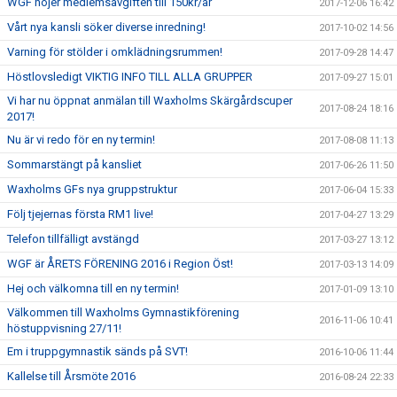
WGF höjer medlemsavgiften till 150kr/år
2017-12-06 16:42
Vårt nya kansli söker diverse inredning!
2017-10-02 14:56
Varning för stölder i omklädningsrummen!
2017-09-28 14:47
Höstlovsledigt VIKTIG INFO TILL ALLA GRUPPER
2017-09-27 15:01
Vi har nu öppnat anmälan till Waxholms Skärgårdscuper
2017-08-24 18:16
2017!
Nu är vi redo för en ny termin!
2017-08-08 11:13
Sommarstängt på kansliet
2017-06-26 11:50
Waxholms GFs nya gruppstruktur
2017-06-04 15:33
Följ tjejernas första RM1 live!
2017-04-27 13:29
Telefon tillfälligt avstängd
2017-03-27 13:12
WGF är ÅRETS FÖRENING 2016 i Region Öst!
2017-03-13 14:09
Hej och välkomna till en ny termin!
2017-01-09 13:10
Välkommen till Waxholms Gymnastikförening
2016-11-06 10:41
höstuppvisning 27/11!
Em i truppgymnastik sänds på SVT!
2016-10-06 11:44
Kallelse till Årsmöte 2016
2016-08-24 22:33