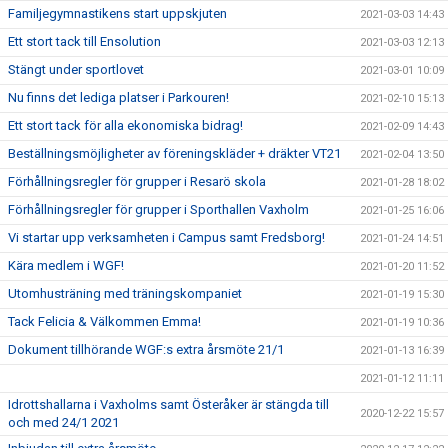
Familjegymnastikens start uppskjuten
2021-03-03 14:43
Ett stort tack till Ensolution
2021-03-03 12:13
Stängt under sportlovet
2021-03-01 10:09
Nu finns det lediga platser i Parkouren!
2021-02-10 15:13
Ett stort tack för alla ekonomiska bidrag!
2021-02-09 14:43
Beställningsmöjligheter av föreningskläder + dräkter VT21
2021-02-04 13:50
Förhållningsregler för grupper i Resarö skola
2021-01-28 18:02
Förhållningsregler för grupper i Sporthallen Vaxholm
2021-01-25 16:06
Vi startar upp verksamheten i Campus samt Fredsborg!
2021-01-24 14:51
Kära medlem i WGF!
2021-01-20 11:52
Utomhusträning med träningskompaniet
2021-01-19 15:30
Tack Felicia & Välkommen Emma!
2021-01-19 10:36
Dokument tillhörande WGF:s extra årsmöte 21/1
2021-01-13 16:39
2021-01-12 11:11
Idrottshallarna i Vaxholms samt Österåker är stängda till
2020-12-22 15:57
och med 24/1 2021