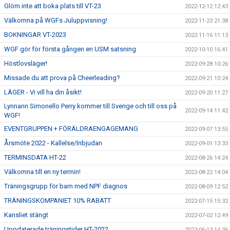
Glöm inte att boka plats till VT-23
2022-12-12 12:43
Välkomna på WGFs Juluppvisning!
2022-11-23 21:38
BOKNINGAR VT-2023
2022-11-16 11:13
WGF gör för första gången en USM satsning
2022-10-10 16:41
Höstlovsläger!
2022-09-28 10:26
Missade du att prova på Cheerleading?
2022-09-21 10:24
LÄGER - Vi vill ha din åsikt!
2022-09-20 11:27
Lynnann Simonello Perry kommer till Sverige och till oss på
2022-09-14 11:42
WGF!
EVENTGRUPPEN + FÖRÄLDRAENGAGEMANG
2022-09-07 13:55
Årsmöte 2022 - Kallelse/Inbjudan
2022-09-01 13:33
TERMINSDATA HT-22
2022-08-26 14:24
Välkomna till en ny termin!
2022-08-22 14:04
Träningsgrupp för barn med NPF diagnos
2022-08-09 12:52
TRÄNINGSKOMPANIET 10% RABATT
2022-07-15 15:32
Kansliet stängt
2022-07-02 12:49
Uppdaterade träningstider HT-2022
2022-06-13 14:36