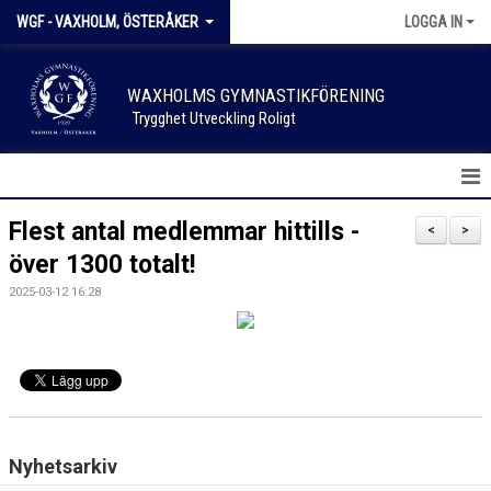
WGF - VAXHOLM, ÖSTERÅKER
LOGGA IN
WAXHOLMS GYMNASTIKFÖRENING
Trygghet Utveckling Roligt
HEM
Flest antal medlemmar hittills -
<
>
över 1300 totalt!
NYHETER
2025-03-12 16:28
KALENDER
FÖRENINGSKLÄDER
SPONSOR & SUPPORTER
SKADEANMÄLAN
Nyhetsarkiv