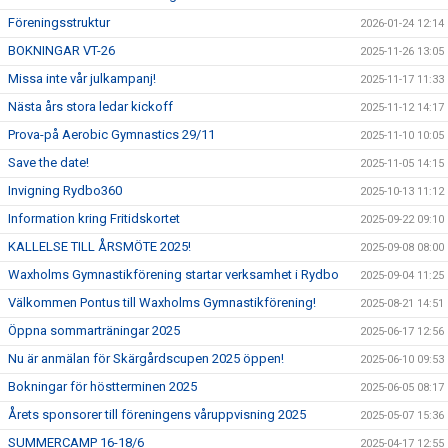
Föreningsstruktur
2026-01-24 12:14
BOKNINGAR VT-26
2025-11-26 13:05
Missa inte vår julkampanj!
2025-11-17 11:33
Nästa års stora ledar kickoff
2025-11-12 14:17
Prova-på Aerobic Gymnastics 29/11
2025-11-10 10:05
Save the date!
2025-11-05 14:15
Invigning Rydbo360
2025-10-13 11:12
Information kring Fritidskortet
2025-09-22 09:10
KALLELSE TILL ÅRSMÖTE 2025!
2025-09-08 08:00
Waxholms Gymnastikförening startar verksamhet i Rydbo
2025-09-04 11:25
Välkommen Pontus till Waxholms Gymnastikförening!
2025-08-21 14:51
Öppna sommarträningar 2025
2025-06-17 12:56
Nu är anmälan för Skärgårdscupen 2025 öppen!
2025-06-10 09:53
Bokningar för höstterminen 2025
2025-06-05 08:17
Årets sponsorer till föreningens våruppvisning 2025
2025-05-07 15:36
SUMMERCAMP 16-18/6
2025-04-17 12:55