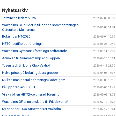
Nyhetsarkiv
Terminens ledare VT26!
2026-07-03 09:32
Waxholms GF bjuder in till öppna sommarträningar i
2026-06-09 14:24
Österåkers Multiarena!
Bokningar HT-2026
2026-06-04 10:39
HBTQI-certifierad förening!
2026-05-28 10:42
Waxholms Gymnastikförenings ordförande
2026-05-11 12:01
Anmälan till Summercamp är nu öppen!
2026-04-15 15:54
Tusen tack till Lions Club Vaxholm!
2026-04-13 21:30
Halva priset på bokningsbara grupper
2026-04-08 13:37
Nu kan man beställa föreningskläder igen!
2026-03-09 16:16
På uppdrag av GF ÖST
2026-03-08 14:47
Vi ska bli en HBTQI-certifierad förening!
2026-03-03 11:05
Waxholms GF är nu anslutna till Fritidskortet!
2026-02-19 15:21
Ny sponsor - ICA Supermarket Vaxholm
2026-02-17 15:44