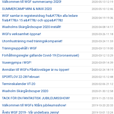
Välkommen till WGF summercamp 2020!
2020-05-13 12:19
SUMMERCAMP MINI & MAXI 2020
2020-05-10 12:46
WGF samlar in registerutdrag fra&#778;n alla ledare
2020-04-19 19:36
fra&#778;n 15 a&#778;r och uppa&#778;t
Waxholms Skärgårdscuper 2020 inställt!
2020-04-08 14:17
WGFs verksamhet öppnar!
2020-03-26 11:18
Utomhusträning med träningskompaniet!
2020-03-24 11:59
Träningsuppehåll i WGF
2020-03-13 19:00
Förhållningsregler gällande Covid-19 (Coronaviruset)
2020-03-12 13:29
Vuxengympa i WGF!
2020-03-09 14:39
Anmälan till WGFs Påsklovsläger är nu öppen!
2020-02-24 18:19
SPORTLOV 22-28 Februari
2020-02-15 12:48
Terminskalender VT-20
2020-02-06 21:12
Waxholm Skärgårdscuper 2020
2020-01-30 12:58
TACK FÖR EN FANTASTISK JUBILEUMSSHOW!
2019-11-25 13:55
Välkommen till WGFs 90års jubileumsshow!
2019-10-20 20:33
Årets WGF 2019 - Vår underbara Jenny!
2019-10-01 13:24