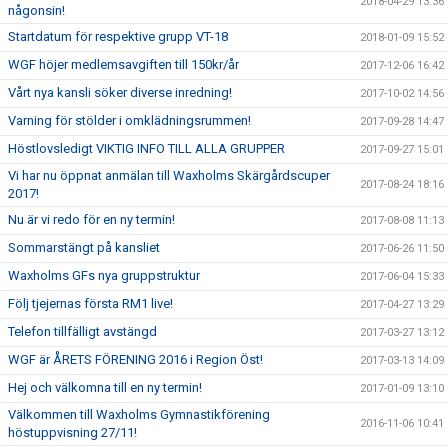
2018-04-29 13:36
någonsin!
Startdatum för respektive grupp VT-18
2018-01-09 15:52
WGF höjer medlemsavgiften till 150kr/år
2017-12-06 16:42
Vårt nya kansli söker diverse inredning!
2017-10-02 14:56
Varning för stölder i omklädningsrummen!
2017-09-28 14:47
Höstlovsledigt VIKTIG INFO TILL ALLA GRUPPER
2017-09-27 15:01
Vi har nu öppnat anmälan till Waxholms Skärgårdscuper
2017-08-24 18:16
2017!
Nu är vi redo för en ny termin!
2017-08-08 11:13
Sommarstängt på kansliet
2017-06-26 11:50
Waxholms GFs nya gruppstruktur
2017-06-04 15:33
Följ tjejernas första RM1 live!
2017-04-27 13:29
Telefon tillfälligt avstängd
2017-03-27 13:12
WGF är ÅRETS FÖRENING 2016 i Region Öst!
2017-03-13 14:09
Hej och välkomna till en ny termin!
2017-01-09 13:10
Välkommen till Waxholms Gymnastikförening
2016-11-06 10:41
höstuppvisning 27/11!