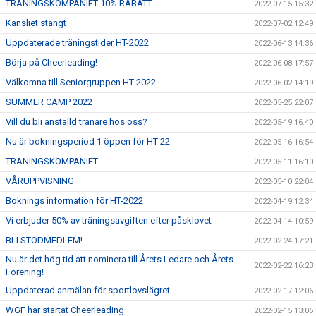
TRÄNINGSKOMPANIET 10% RABATT
2022-07-15 15:32
Kansliet stängt
2022-07-02 12:49
Uppdaterade träningstider HT-2022
2022-06-13 14:36
Börja på Cheerleading!
2022-06-08 17:57
Välkomna till Seniorgruppen HT-2022
2022-06-02 14:19
SUMMER CAMP 2022
2022-05-25 22:07
Vill du bli anställd tränare hos oss?
2022-05-19 16:40
Nu är bokningsperiod 1 öppen för HT-22
2022-05-16 16:54
TRÄNINGSKOMPANIET
2022-05-11 16:10
VÅRUPPVISNING
2022-05-10 22:04
Boknings information för HT-2022
2022-04-19 12:34
Vi erbjuder 50% av träningsavgiften efter påsklovet
2022-04-14 10:59
BLI STÖDMEDLEM!
2022-02-24 17:21
Nu är det hög tid att nominera till Årets Ledare och Årets
2022-02-22 16:23
Förening!
Uppdaterad anmälan för sportlovslägret
2022-02-17 12:06
WGF har startat Cheerleading
2022-02-15 13:06