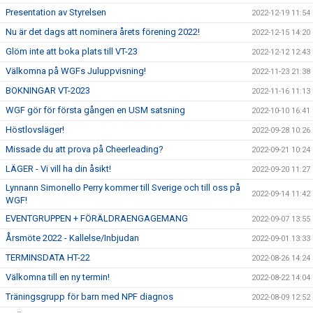
Presentation av Styrelsen
2022-12-19 11:54
Nu är det dags att nominera årets förening 2022!
2022-12-15 14:20
Glöm inte att boka plats till VT-23
2022-12-12 12:43
Välkomna på WGFs Juluppvisning!
2022-11-23 21:38
BOKNINGAR VT-2023
2022-11-16 11:13
WGF gör för första gången en USM satsning
2022-10-10 16:41
Höstlovsläger!
2022-09-28 10:26
Missade du att prova på Cheerleading?
2022-09-21 10:24
LÄGER - Vi vill ha din åsikt!
2022-09-20 11:27
Lynnann Simonello Perry kommer till Sverige och till oss på
2022-09-14 11:42
WGF!
EVENTGRUPPEN + FÖRÄLDRAENGAGEMANG
2022-09-07 13:55
Årsmöte 2022 - Kallelse/Inbjudan
2022-09-01 13:33
TERMINSDATA HT-22
2022-08-26 14:24
Välkomna till en ny termin!
2022-08-22 14:04
Träningsgrupp för barn med NPF diagnos
2022-08-09 12:52