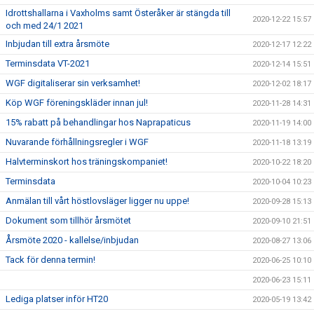
Idrottshallarna i Vaxholms samt Österåker är stängda till
2020-12-22 15:57
och med 24/1 2021
Inbjudan till extra årsmöte
2020-12-17 12:22
Terminsdata VT-2021
2020-12-14 15:51
WGF digitaliserar sin verksamhet!
2020-12-02 18:17
Köp WGF föreningskläder innan jul!
2020-11-28 14:31
15% rabatt på behandlingar hos Naprapaticus
2020-11-19 14:00
Nuvarande förhållningsregler i WGF
2020-11-18 13:19
Halvterminskort hos träningskompaniet!
2020-10-22 18:20
Terminsdata
2020-10-04 10:23
Anmälan till vårt höstlovsläger ligger nu uppe!
2020-09-28 15:13
Dokument som tillhör årsmötet
2020-09-10 21:51
Årsmöte 2020 - kallelse/inbjudan
2020-08-27 13:06
Tack för denna termin!
2020-06-25 10:10
2020-06-23 15:11
Lediga platser inför HT20
2020-05-19 13:42