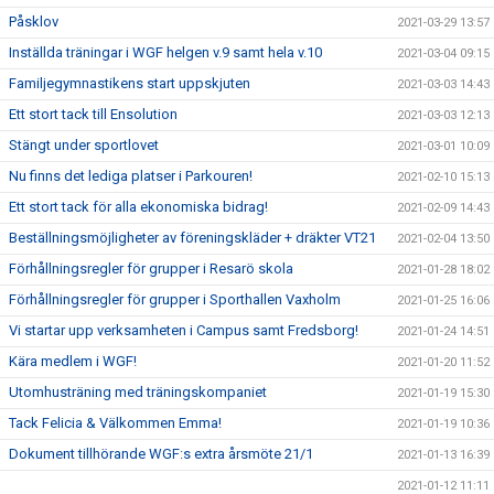
Påsklov
2021-03-29 13:57
Inställda träningar i WGF helgen v.9 samt hela v.10
2021-03-04 09:15
Familjegymnastikens start uppskjuten
2021-03-03 14:43
Ett stort tack till Ensolution
2021-03-03 12:13
Stängt under sportlovet
2021-03-01 10:09
Nu finns det lediga platser i Parkouren!
2021-02-10 15:13
Ett stort tack för alla ekonomiska bidrag!
2021-02-09 14:43
Beställningsmöjligheter av föreningskläder + dräkter VT21
2021-02-04 13:50
Förhållningsregler för grupper i Resarö skola
2021-01-28 18:02
Förhållningsregler för grupper i Sporthallen Vaxholm
2021-01-25 16:06
Vi startar upp verksamheten i Campus samt Fredsborg!
2021-01-24 14:51
Kära medlem i WGF!
2021-01-20 11:52
Utomhusträning med träningskompaniet
2021-01-19 15:30
Tack Felicia & Välkommen Emma!
2021-01-19 10:36
Dokument tillhörande WGF:s extra årsmöte 21/1
2021-01-13 16:39
2021-01-12 11:11