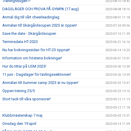
Träningssugen?!
2023-08-10 18:45
DAGSLÄGER OCH PROVA PÅ GYMPA (17 aug)
2023-08-08 18:16
Anmäl dig till vårt cheerleadinglag
2023-08-01 11:18
Anmälan till Skärgårdscupen 2023 är öppen!
2023-07-24 09:56
Save the date - Skärgårdscupen
2023-07-10 11:39
Terminsdata HT-2023
2023-06-21 16:16
Nu har bokningssidan för HT-23 öppnat!
2023-06-14 13:25
Information om höstens bokningar!
2023-06-01 15:01
Hur du tittar på USM 2023!
2023-05-30 13:30
11 juni - Dagsläger för tävlingssektionen!
2023-05-26 13:59
Anmälan till Summer camp 2023 är nu öppen!
2023-05-25 15:47
Öppen träning 25/5
2023-05-23 13:16
Stort tack till våra sponsorer!
2023-05-12 11:19
2023-05-12 11:18
Klubbmästerskap 7 maj
2023-05-03 15:31
Onsdag den 19 april
2023-04-14 11:09