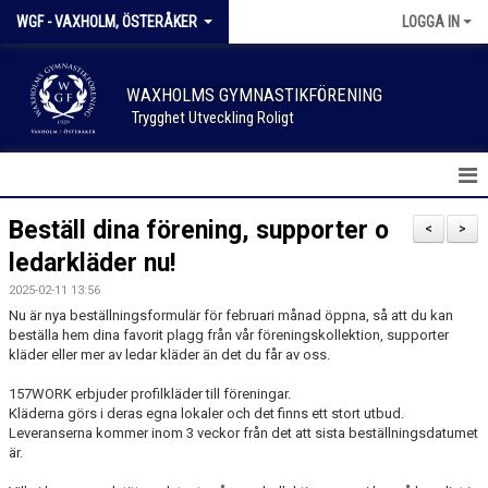
WGF - VAXHOLM, ÖSTERÅKER
LOGGA IN
WAXHOLMS GYMNASTIKFÖRENING
Trygghet Utveckling Roligt
HEM
Beställ dina förening, supporter o
<
>
ledarkläder nu!
NYHETER
2025-02-11 13:56
KALENDER
Nu är nya beställningsformulär för februari månad öppna, så att du kan
beställa hem dina favorit plagg från vår föreningskollektion, supporter
kläder eller mer av ledar kläder än det du får av oss.
FÖRENINGSKLÄDER
157WORK erbjuder profilkläder till föreningar.
SPONSOR & SUPPORTER
Kläderna görs i deras egna lokaler och det finns ett stort utbud.
Leveranserna kommer inom 3 veckor från det att sista beställningsdatumet
är.
SKADEANMÄLAN