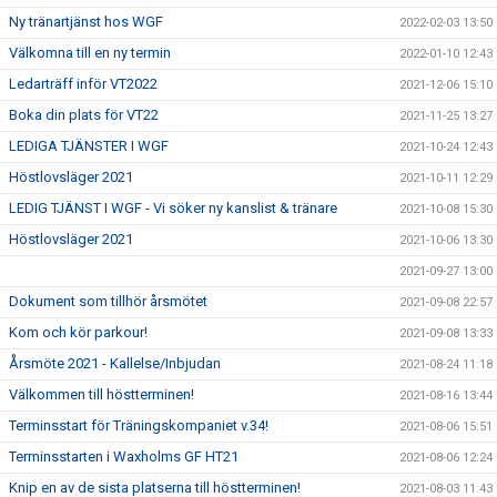
Ny tränartjänst hos WGF
2022-02-03 13:50
Välkomna till en ny termin
2022-01-10 12:43
Ledarträff inför VT2022
2021-12-06 15:10
Boka din plats för VT22
2021-11-25 13:27
LEDIGA TJÄNSTER I WGF
2021-10-24 12:43
Höstlovsläger 2021
2021-10-11 12:29
LEDIG TJÄNST I WGF - Vi söker ny kanslist & tränare
2021-10-08 15:30
Höstlovsläger 2021
2021-10-06 13:30
2021-09-27 13:00
Dokument som tillhör årsmötet
2021-09-08 22:57
Kom och kör parkour!
2021-09-08 13:33
Årsmöte 2021 - Kallelse/Inbjudan
2021-08-24 11:18
Välkommen till höstterminen!
2021-08-16 13:44
Terminsstart för Träningskompaniet v.34!
2021-08-06 15:51
Terminsstarten i Waxholms GF HT21
2021-08-06 12:24
Knip en av de sista platserna till höstterminen!
2021-08-03 11:43