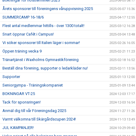
Bokningar för höstterminen 2025
2025-06-05 08:17
Årets sponsorer till föreningens våruppvisning 2025
2025-05-07 15:36
SUMMERCAMP 16-18/6
2025-04-17 12:55
Flest antal medlemmar hittills - över 1300 totalt!
2025-03-12 16:28
Snart öppnar Cafét i Campus!
2025-03-04 13:48
Vi söker sponsorer till Italien läger i sommar!
2025-02-26 16:05
Öppen träning vecka 9
2025-02-21 11:23
Tränartjänst i Waxholms Gymnastikförening
2025-02-18 16:52
Beställ dina förening, supporter o ledarkläder nu!
2025-02-11 13:56
Supporter
2025-01-13 12:00
Seniorgympa - Träningskompaniet
2025-01-09 13:44
BOKNINGAR VT-25
2024-12-03 17:17
Tack för sponsringen!
2024-12-03 16:54
Anmäl dig till vår Föreningsdag 2025
2024-11-27 11:26
Varmt välkomna till Skärgårdscupen 2024!
2024-11-13 13:49
JUL KAMPANJER!
2024-10-29 09:40