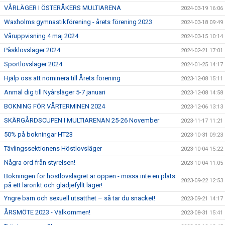
VÅRLÄGER I ÖSTERÅKERS MULTIARENA
2024-03-19 16:06
Waxholms gymnastikförening - årets förening 2023
2024-03-18 09:49
Våruppvisning 4 maj 2024
2024-03-15 10:14
Påsklovsläger 2024
2024-02-21 17:01
Sportlovsläger 2024
2024-01-25 14:17
Hjälp oss att nominera till Årets förening
2023-12-08 15:11
Anmäl dig till Nyårsläger 5-7 januari
2023-12-08 14:58
BOKNING FÖR VÅRTERMINEN 2024
2023-12-06 13:13
SKÄRGÅRDSCUPEN I MULTIARENAN 25-26 November
2023-11-17 11:21
50% på bokningar HT23
2023-10-31 09:23
Tävlingssektionens Höstlovsläger
2023-10-04 15:22
Några ord från styrelsen!
2023-10-04 11:05
Bokningen för höstlovslägret är öppen - missa inte en plats
2023-09-22 12:53
på ett lärorikt och glädjefyllt läger!
Yngre barn och sexuell utsatthet – så tar du snacket!
2023-09-21 14:17
ÅRSMÖTE 2023 - Välkommen!
2023-08-31 15:41