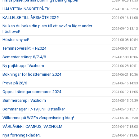
Halva priset på alla boknings bara grupper
2024-10-28 11:35
HALVTERMINSKORT PÅ TK
2024-10-14 09:23
KALLELSE TILL ÅRSMÖTE 2024!
2024-09-16 11:08
Nu kan du boka din plats till ett av våra läger under
2024-09-10 13:13
höstlovet!
Höstens nyhet!
2024-08-08 10:54
Terminsöversikt HT-2024
2024-08-07 15:31
Semester stängt 8/7-4/8
2024-07-08 10:06
Ny pojktrupp i Vaxholm
2024-06-28 10:51
Bokningar för höstterminen 2024
2024-06-21 10:36
Prova på 26/6
2024-06-16 14:33
Öppna träningar sommaren 2024
2024-06-12 11:05
Summercamp i Vaxholm
2024-05-13 09:39
Sommarläger 17-19 juni i Österåker
2024-05-10 13:17
Välkomna på WGFs våruppvisning idag!
2024-05-04 07:30
VÅRLÄGER I CAMPUS, VAXHOLM
2024-04-17 18:03
Nya föreningskläder!!
2024-04-17 11:06