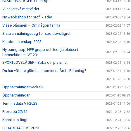
PÅSKLOVSLÄGER 11-13 April
2023-03-17 16:28
Vi säljer två mattvåder
2023-03-17 11:26
Ny webbshop för profilkläder
2023-03-08 19:34
Visselblåsaren – Om någon far illa
2023-02-28 11:07
Sista anmälningsdag för sportlovslägret
2023-02-22 13:36
Klubbmästerskap 2023
2023-02-06 15:40
Ny barngrupp, NPF grupp och lediga platser i
2023-02-03 11:24
barnsektionen VT-23!
SPORTLOVSLÄGER - Boka din plats nu!
2023-02-02 16:44
Du har väl inte glömt att nominera Årets Förening?
2023-01-31 15:46
2023-01-28 17:30
Öppna träningar vecka 3
2023-01-17 13:27
Öppna träningar
2023-01-10 09:23
Terminsdata VT-2023
2023-01-04 11:06
Prova på 27/12
2022-12-26 12:52
Kansliet stängt
2022-12-24 13:25
LEDARTRÄFF VT-2023
2022-12-20 12:36