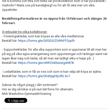
Vill ni komma och titta och testa vår provkollektion som vi har på kansliet i
Vaxholm? Maila oss på kansli@wgf.nu för att få veta mer om våra
öppettider.
Beställningsformulären är nu öppna från 10 februari och stänger 26
februari.
Vi erbjuder tre olika kollektioner:
- Föreningskläder, som kan köpas av alla våra medlemmar.
Beställ här:
https://forms.gle/QifGDGZ34YkFFQqd9
- Supporterkläder, för alla våra supporters som vi uppmanar till att man har
på sig på våra egna arrangemang som uppvisningar och tävlingar samt när
lagen åker iväg och tävlar, så att man ser tydligt vilka vi hejar på. :)
Beställ här:
https://forms.gle/vWRZ443ezutgxh87A
- Ledarkläder, som ni får av oss och som ni kan välja att köpa av själva.
Beställ här:
https://forms.gle/GEehjyyt3jUiRL5o7
Saknar du något plagg i vårt sortiment?
Hör av dig så kikar vi på vad det finns för alternativ.
Mvh Waxholms Gymnastikförening