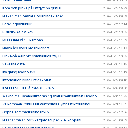
Välkommen Bella!
2026-02-11 20:02
Kom och prova på lättgympa gratis!
2026-01-28 16:22
Nu kan man beställa föreningskläder!
2026-01-27 09:59
Föreningsstruktur
2026-01-24 12:14
BOKNINGAR VT-26
2025-11-26 13:05
Missa inte vår julkampanj!
2025-11-17 11:33
Nästa års stora ledar kickoff
2025-11-12 14:17
Prova-på Aerobic Gymnastics 29/11
2025-11-10 10:05
Save the date!
2025-11-05 14:15
Invigning Rydbo360
2025-10-13 11:12
Information kring Fritidskortet
2025-09-22 09:10
KALLELSE TILL ÅRSMÖTE 2025!
2025-09-08 08:00
Waxholms Gymnastikförening startar verksamhet i Rydbo
2025-09-04 11:25
Välkommen Pontus till Waxholms Gymnastikförening!
2025-08-21 14:51
Öppna sommarträningar 2025
2025-06-17 12:56
Nu är anmälan för Skärgårdscupen 2025 öppen!
2025-06-10 09:53