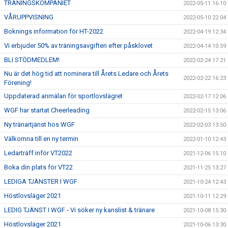
TRÄNINGSKOMPANIET
2022-05-11 16:10
VÅRUPPVISNING
2022-05-10 22:04
Boknings information för HT-2022
2022-04-19 12:34
Vi erbjuder 50% av träningsavgiften efter påsklovet
2022-04-14 10:59
BLI STÖDMEDLEM!
2022-02-24 17:21
Nu är det hög tid att nominera till Årets Ledare och Årets
2022-02-22 16:23
Förening!
Uppdaterad anmälan för sportlovslägret
2022-02-17 12:06
WGF har startat Cheerleading
2022-02-15 13:06
Ny tränartjänst hos WGF
2022-02-03 13:50
Välkomna till en ny termin
2022-01-10 12:43
Ledarträff inför VT2022
2021-12-06 15:10
Boka din plats för VT22
2021-11-25 13:27
LEDIGA TJÄNSTER I WGF
2021-10-24 12:43
Höstlovsläger 2021
2021-10-11 12:29
LEDIG TJÄNST I WGF - Vi söker ny kanslist & tränare
2021-10-08 15:30
Höstlovsläger 2021
2021-10-06 13:30