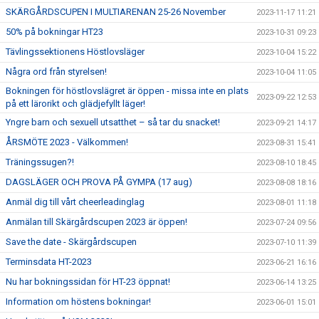
SKÄRGÅRDSCUPEN I MULTIARENAN 25-26 November
2023-11-17 11:21
50% på bokningar HT23
2023-10-31 09:23
Tävlingssektionens Höstlovsläger
2023-10-04 15:22
Några ord från styrelsen!
2023-10-04 11:05
Bokningen för höstlovslägret är öppen - missa inte en plats
2023-09-22 12:53
på ett lärorikt och glädjefyllt läger!
Yngre barn och sexuell utsatthet – så tar du snacket!
2023-09-21 14:17
ÅRSMÖTE 2023 - Välkommen!
2023-08-31 15:41
Träningssugen?!
2023-08-10 18:45
DAGSLÄGER OCH PROVA PÅ GYMPA (17 aug)
2023-08-08 18:16
Anmäl dig till vårt cheerleadinglag
2023-08-01 11:18
Anmälan till Skärgårdscupen 2023 är öppen!
2023-07-24 09:56
Save the date - Skärgårdscupen
2023-07-10 11:39
Terminsdata HT-2023
2023-06-21 16:16
Nu har bokningssidan för HT-23 öppnat!
2023-06-14 13:25
Information om höstens bokningar!
2023-06-01 15:01