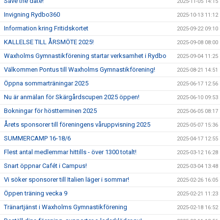
Save the date!
2025-11-05 14:15
Invigning Rydbo360
2025-10-13 11:12
Information kring Fritidskortet
2025-09-22 09:10
KALLELSE TILL ÅRSMÖTE 2025!
2025-09-08 08:00
Waxholms Gymnastikförening startar verksamhet i Rydbo
2025-09-04 11:25
Välkommen Pontus till Waxholms Gymnastikförening!
2025-08-21 14:51
Öppna sommarträningar 2025
2025-06-17 12:56
Nu är anmälan för Skärgårdscupen 2025 öppen!
2025-06-10 09:53
Bokningar för höstterminen 2025
2025-06-05 08:17
Årets sponsorer till föreningens våruppvisning 2025
2025-05-07 15:36
SUMMERCAMP 16-18/6
2025-04-17 12:55
Flest antal medlemmar hittills - över 1300 totalt!
2025-03-12 16:28
Snart öppnar Cafét i Campus!
2025-03-04 13:48
Vi söker sponsorer till Italien läger i sommar!
2025-02-26 16:05
Öppen träning vecka 9
2025-02-21 11:23
Tränartjänst i Waxholms Gymnastikförening
2025-02-18 16:52