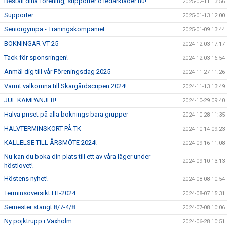
Beställ dina förening, supporter o ledarkläder nu!
2025-02-11 13:56
Supporter
2025-01-13 12:00
Seniorgympa - Träningskompaniet
2025-01-09 13:44
BOKNINGAR VT-25
2024-12-03 17:17
Tack för sponsringen!
2024-12-03 16:54
Anmäl dig till vår Föreningsdag 2025
2024-11-27 11:26
Varmt välkomna till Skärgårdscupen 2024!
2024-11-13 13:49
JUL KAMPANJER!
2024-10-29 09:40
Halva priset på alla boknings bara grupper
2024-10-28 11:35
HALVTERMINSKORT PÅ TK
2024-10-14 09:23
KALLELSE TILL ÅRSMÖTE 2024!
2024-09-16 11:08
Nu kan du boka din plats till ett av våra läger under
2024-09-10 13:13
höstlovet!
Höstens nyhet!
2024-08-08 10:54
Terminsöversikt HT-2024
2024-08-07 15:31
Semester stängt 8/7-4/8
2024-07-08 10:06
Ny pojktrupp i Vaxholm
2024-06-28 10:51