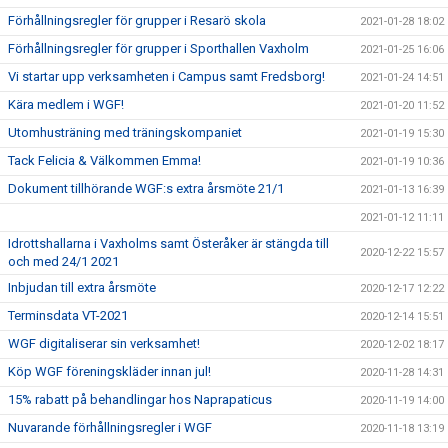
Förhållningsregler för grupper i Resarö skola
2021-01-28 18:02
Förhållningsregler för grupper i Sporthallen Vaxholm
2021-01-25 16:06
Vi startar upp verksamheten i Campus samt Fredsborg!
2021-01-24 14:51
Kära medlem i WGF!
2021-01-20 11:52
Utomhusträning med träningskompaniet
2021-01-19 15:30
Tack Felicia & Välkommen Emma!
2021-01-19 10:36
Dokument tillhörande WGF:s extra årsmöte 21/1
2021-01-13 16:39
2021-01-12 11:11
Idrottshallarna i Vaxholms samt Österåker är stängda till
2020-12-22 15:57
och med 24/1 2021
Inbjudan till extra årsmöte
2020-12-17 12:22
Terminsdata VT-2021
2020-12-14 15:51
WGF digitaliserar sin verksamhet!
2020-12-02 18:17
Köp WGF föreningskläder innan jul!
2020-11-28 14:31
15% rabatt på behandlingar hos Naprapaticus
2020-11-19 14:00
Nuvarande förhållningsregler i WGF
2020-11-18 13:19