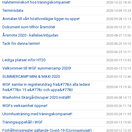
Halvterminskort hos träningskompaniet!
2020-10-22 18:20
Terminsdata
2020-10-04 10:23
Anmälan till vårt höstlovsläger ligger nu uppe!
2020-09-28 15:13
Dokument som tillhör årsmötet
2020-09-10 21:51
Årsmöte 2020 - kallelse/inbjudan
2020-08-27 13:06
Tack för denna termin!
2020-06-25 10:10
2020-06-23 15:11
Lediga platser inför HT20
2020-05-19 13:42
Välkommen till WGF summercamp 2020!
2020-05-13 12:19
SUMMERCAMP MINI & MAXI 2020
2020-05-10 12:46
WGF samlar in registerutdrag fra&#778;n alla ledare
2020-04-19 19:36
fra&#778;n 15 a&#778;r och uppa&#778;t
Waxholms Skärgårdscuper 2020 inställt!
2020-04-08 14:17
WGFs verksamhet öppnar!
2020-03-26 11:18
Utomhusträning med träningskompaniet!
2020-03-24 11:59
Träningsuppehåll i WGF
2020-03-13 19:00
Förhållningsregler gällande Covid-19 (Coronaviruset)
2020-03-12 13:29