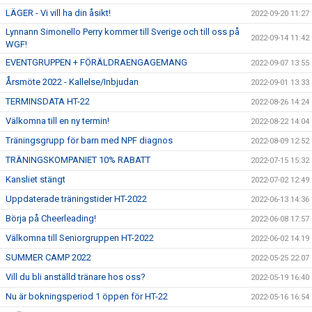
LÄGER - Vi vill ha din åsikt!
2022-09-20 11:27
Lynnann Simonello Perry kommer till Sverige och till oss på
2022-09-14 11:42
WGF!
EVENTGRUPPEN + FÖRÄLDRAENGAGEMANG
2022-09-07 13:55
Årsmöte 2022 - Kallelse/Inbjudan
2022-09-01 13:33
TERMINSDATA HT-22
2022-08-26 14:24
Välkomna till en ny termin!
2022-08-22 14:04
Träningsgrupp för barn med NPF diagnos
2022-08-09 12:52
TRÄNINGSKOMPANIET 10% RABATT
2022-07-15 15:32
Kansliet stängt
2022-07-02 12:49
Uppdaterade träningstider HT-2022
2022-06-13 14:36
Börja på Cheerleading!
2022-06-08 17:57
Välkomna till Seniorgruppen HT-2022
2022-06-02 14:19
SUMMER CAMP 2022
2022-05-25 22:07
Vill du bli anställd tränare hos oss?
2022-05-19 16:40
Nu är bokningsperiod 1 öppen för HT-22
2022-05-16 16:54