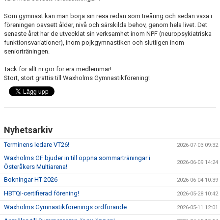
Som gymnast kan man börja sin resa redan som treåring och sedan växa i
föreningen oavsett ålder, nivå och särskilda behov, genom hela livet. Det
senaste året har de utvecklat sin verksamhet inom NPF (neuropsykiatriska
funktionsvariationer), inom pojkgymnastiken och slutligen inom
seniorträningen.
Tack för allt ni gör för era medlemmar!
Stort, stort grattis till Waxholms Gymnastikförening!
Nyhetsarkiv
Terminens ledare VT26!
2026-07-03 09:32
Waxholms GF bjuder in till öppna sommarträningar i
2026-06-09 14:24
Österåkers Multiarena!
Bokningar HT-2026
2026-06-04 10:39
HBTQI-certifierad förening!
2026-05-28 10:42
Waxholms Gymnastikförenings ordförande
2026-05-11 12:01