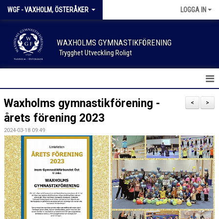
WGF - VAXHOLM, ÖSTERÅKER
LOGGA IN
WAXHOLMS GYMNASTIKFÖRENING
Trygghet Utveckling Roligt
HEM
Waxholms gymnastikförening -
<
>
årets förening 2023
NYHETER
2024-03-18 09:49
KALENDER
FÖRENINGSKLÄDER
SPONSOR & SUPPORTER
SKADEANMÄLAN