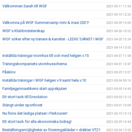
Välkommen Sarah till WGF
2021-05-11 11:54
2021-05-10 12:25
Välkomna på WGF Summercamp mini & maxi 2021!
2021-05-09 14:00
WGF:s Klubbmästerskap
2021-04-26 10:52
WGF söker efter ny tränare & kanslist - LEDIG TJÄNST I WGF
2021-04-20 15:24
2021-04-14 13:55
Inställda träningar inomhus till och med helgen v.15
2021-04-07 11:58
Träningskompaniets utomhusschema
2021-04-01 12:47
Påsklov
2021-03-29 13:57
Inställda träningar i WGF helgen v.9 samt hela v.10
2021-03-04 09:15
Familjegymnastikens start uppskjuten
2021-03-03 14:43
Ett stort tack till Ensolution
2021-03-03 12:13
Stängt under sportlovet
2021-03-01 10:09
Nu finns det lediga platser i Parkouren!
2021-02-10 15:13
Ett stort tack för alla ekonomiska bidrag!
2021-02-09 14:43
Beställningsmöjligheter av föreningskläder + dräkter VT21
2021-02-04 13:50