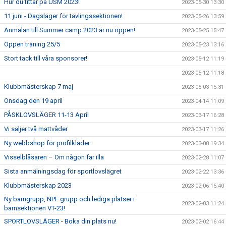
Hur du tittar på USM 2023!
2023-05-30 13:30
11 juni - Dagsläger för tävlingssektionen!
2023-05-26 13:59
Anmälan till Summer camp 2023 är nu öppen!
2023-05-25 15:47
Öppen träning 25/5
2023-05-23 13:16
Stort tack till våra sponsorer!
2023-05-12 11:19
2023-05-12 11:18
Klubbmästerskap 7 maj
2023-05-03 15:31
Onsdag den 19 april
2023-04-14 11:09
PÅSKLOVSLÄGER 11-13 April
2023-03-17 16:28
Vi säljer två mattvåder
2023-03-17 11:26
Ny webbshop för profilkläder
2023-03-08 19:34
Visselblåsaren – Om någon far illa
2023-02-28 11:07
Sista anmälningsdag för sportlovslägret
2023-02-22 13:36
Klubbmästerskap 2023
2023-02-06 15:40
Ny barngrupp, NPF grupp och lediga platser i
2023-02-03 11:24
barnsektionen VT-23!
SPORTLOVSLÄGER - Boka din plats nu!
2023-02-02 16:44