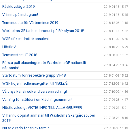
Påsklovsläger 2019!
2019-04-16 15:47
Vi finns på instagram!
2019-04-16 15:45
Terminsdata för Vårterminen 2019
2018-12-08 11:15
Waxholms GF tar hem bronset på Riksfyran 2018!
2018-11-14 14:22
WGF söker idrottskonsulent
2018-11-02 15:36
Höstlov!
2018-10-29 15:29
Terminsstart HT 2018
2018-08-08 11:52
Första pall placeringen för Waxholms GF nationellt
2018-04-29 13:36
någonsin!
Startdatum för respektive grupp VT-18
2018-01-09 15:52
WGF höjer medlemsavgiften till 150kr/år
2017-12-06 16:42
Vårt nya kansli söker diverse inredning!
2017-10-02 14:56
Varning för stölder i omklädningsrummen!
2017-09-28 14:47
Höstlovsledigt VIKTIG INFO TILL ALLA GRUPPER
2017-09-27 15:01
Vi har nu öppnat anmälan till Waxholms Skärgårdscuper
2017-08-24 18:16
2017!
Nu är vi redo för en ny termin!
2017-08-08 11:13