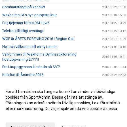
Sommarstängt på kansliet
2017-06-26 11:50
Waxholms GFs nya gruppstruktur
2017-06-04 15:33
Följ tjejernas första RM1 live!
2017-04-27 13:29
Telefon tillfälligt avstängd
2017-03-27 13:12
WGF är ÅRETS FÖRENING 2016 i Region Öst!
2017-03-13 14:09
Hej och välkomna till en ny termin!
2017-01-09 13:10
Välkommen till Waxholms Gymnastikförening
2016-11-06 10:41
höstuppvisning 27/11!
Em i truppgymnastik sänds på SVT!
2016-10-06 11:44
Kallelse till Årsmöte 2016
2016-08-24 22:33
Anmälan till Summercamp & summercamp junior är nu
2016-05-09 09:07
öppen!
För att hemsidan ska fungera korrekt använder vi nödvändiga
NU har truppgrupperna äntligen fått börja träna i nya
cookies från SportAdmin. Dessa går inte att stänga av.
2016-04-13 10:18
Sporthallen!!
Föreningen kan också använda frivilliga cookies, t.ex. för statistik
eller marknadsföring. Du väljer själv om du vill acceptera dessa.
Anpassa dina val
Cookie-inställningar
Gå till Webbversion