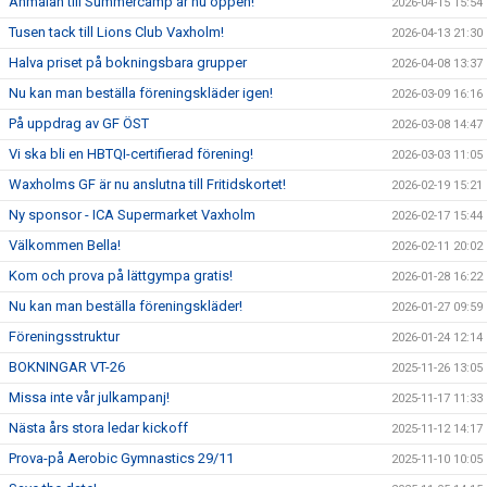
Anmälan till Summercamp är nu öppen!
2026-04-15 15:54
Tusen tack till Lions Club Vaxholm!
2026-04-13 21:30
Halva priset på bokningsbara grupper
2026-04-08 13:37
Nu kan man beställa föreningskläder igen!
2026-03-09 16:16
På uppdrag av GF ÖST
2026-03-08 14:47
Vi ska bli en HBTQI-certifierad förening!
2026-03-03 11:05
Waxholms GF är nu anslutna till Fritidskortet!
2026-02-19 15:21
Ny sponsor - ICA Supermarket Vaxholm
2026-02-17 15:44
Välkommen Bella!
2026-02-11 20:02
Kom och prova på lättgympa gratis!
2026-01-28 16:22
Nu kan man beställa föreningskläder!
2026-01-27 09:59
Föreningsstruktur
2026-01-24 12:14
BOKNINGAR VT-26
2025-11-26 13:05
Missa inte vår julkampanj!
2025-11-17 11:33
Nästa års stora ledar kickoff
2025-11-12 14:17
Prova-på Aerobic Gymnastics 29/11
2025-11-10 10:05