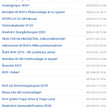
Vuxengympa i WGF!
2020-03-09 14:39
Anmälan till WGFs Påsklovsläger är nu öppen!
2020-02-24 18:19
SPORTLOV 22-28 Februari
2020-02-15 12:48
Terminskalender VT-20
2020-02-06 21:12
Waxholm Skärgårdscuper 2020
2020-01-30 12:58
TACK FÖR EN FANTASTISK JUBILEUMSSHOW!
2019-11-25 13:55
Välkommen till WGFs 90års jubileumsshow!
2019-10-20 20:33
Årets WGF 2019 - Vår underbara Jenny!
2019-10-01 13:24
Anmälan till vårt Höstlovsläger är öppen!
2019-09-23 13:58
Årsmöte 2019
2019-09-18 15:44
WGF i Italien!
2019-08-20 14:56
2019-06-13 14:41
WGF på Strömmingsloppet 2019!
2019-05-17 10:53
Missa inte vårt sommarläger!
2019-05-16 22:22
Stort grattis Trupp Sirius & Trupp Luna!
2019-05-02 10:04
Waxholms Gymnastikförening 90 år!
2019-04-24 13:51