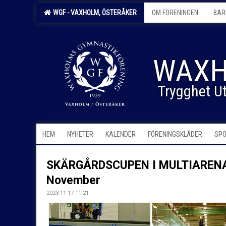
WGF - VAXHOLM, ÖSTERÅKER
OM FÖRENINGEN
BAR
WAXH
Trygghet Ut
HEM
NYHETER
KALENDER
FÖRENINGSKLÄDER
SPO
SKÄRGÅRDSCUPEN I MULTIARENA
November
2023-11-17 11:21