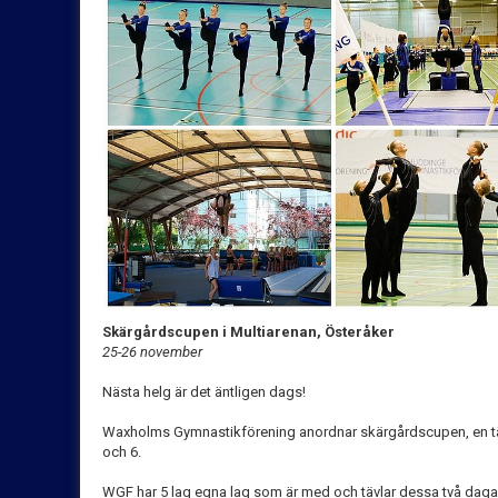
Skärgårdscupen i Multiarenan, Österåker
25-26 november
Nästa helg är det äntligen dags!
Waxholms Gymnastikförening anordnar skärgårdscupen, en tävl
och 6.
WGF har 5 lag egna lag som är med och tävlar dessa två daga