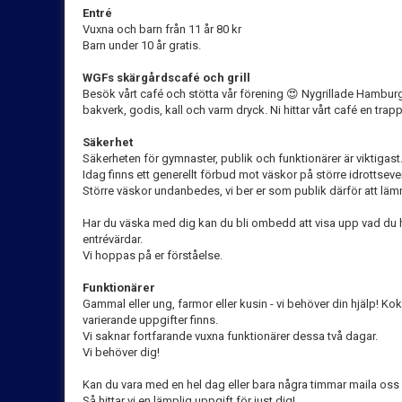
Entré
Vuxna och barn från 11 år 80 kr
Barn under 10 år gratis.
WGFs skärgårdscafé och grill
Besök vårt café och stötta vår förening 😍 Nygrillade Hamburg
bakverk, godis, kall och varm dryck. Ni hittar vårt café en trap
Säkerhet
Säkerheten för gymnaster, publik och funktionärer är viktigast
Idag finns ett generellt förbud mot väskor på större idrottse
Större väskor undanbedes, vi ber er som publik därför att lämn
Har du väska med dig kan du bli ombedd att visa upp vad du h
entrévärdar.
Vi hoppas på er förståelse.
Funktionärer
Gammal eller ung, farmor eller kusin - vi behöver din hjälp! Ko
varierande uppgifter finns.
Vi saknar fortfarande vuxna funktionärer dessa två dagar.
Vi behöver dig!
Kan du vara med en hel dag eller bara några timmar maila o
Så hittar vi en lämplig uppgift för just dig!