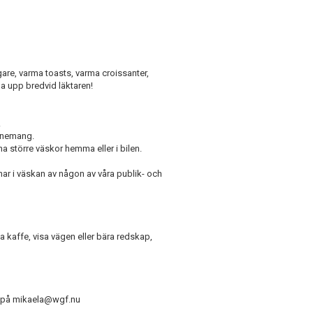
are, varma toasts, varma croissanter,
pa upp bredvid läktaren!
.
venemang.
a större väskor hemma eller i bilen.
ar i väskan av någon av våra publik- och
ka kaffe, visa vägen eller bära redskap,
ss på mikaela@wgf.nu