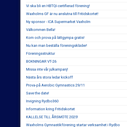
Vi ska bli en HBTQI-certifierad förening!
Waxholms GF är nu anslutna till Fritidskortet!
Ny sponsor - ICA Supermarket Vaxholm
Välkommen Bella!
Kom och prova på lättgympa gratis!
Nu kan man beställa föreningskläder!
Föreningsstruktur
BOKNINGAR VT-26
Missa inte vår julkampanj!
Nästa års stora ledar kickoff
Prova-på Aerobic Gymnastics 29/11
Save the date!
Invigning Rydbo360
Information kring Fritidskortet
KALLELSE TILL ÅRSMÖTE 2025!
Waxholms Gymnastikförening startar verksamhet i Rydbo