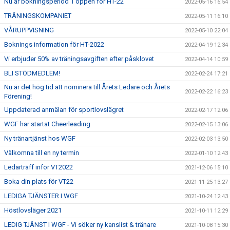
Nu är bokningsperiod 1 öppen för HT-22
2022-05-16 16:54
TRÄNINGSKOMPANIET
2022-05-11 16:10
VÅRUPPVISNING
2022-05-10 22:04
Boknings information för HT-2022
2022-04-19 12:34
Vi erbjuder 50% av träningsavgiften efter påsklovet
2022-04-14 10:59
BLI STÖDMEDLEM!
2022-02-24 17:21
Nu är det hög tid att nominera till Årets Ledare och Årets
2022-02-22 16:23
Förening!
Uppdaterad anmälan för sportlovslägret
2022-02-17 12:06
WGF har startat Cheerleading
2022-02-15 13:06
Ny tränartjänst hos WGF
2022-02-03 13:50
Välkomna till en ny termin
2022-01-10 12:43
Ledarträff inför VT2022
2021-12-06 15:10
Boka din plats för VT22
2021-11-25 13:27
LEDIGA TJÄNSTER I WGF
2021-10-24 12:43
Höstlovsläger 2021
2021-10-11 12:29
LEDIG TJÄNST I WGF - Vi söker ny kanslist & tränare
2021-10-08 15:30