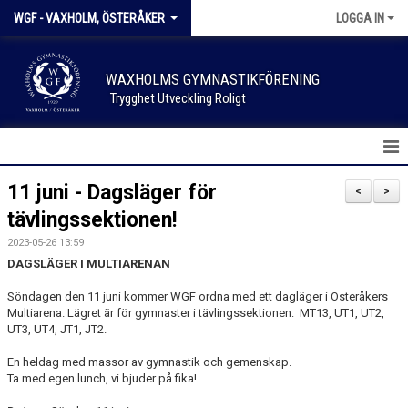
WGF - VAXHOLM, ÖSTERÅKER
LOGGA IN
WAXHOLMS GYMNASTIKFÖRENING
Trygghet Utveckling Roligt
HEM
11 juni - Dagsläger för
<
>
tävlingssektionen!
NYHETER
2023-05-26 13:59
KALENDER
DAGSLÄGER I MULTIARENAN
Söndagen den 11 juni kommer WGF ordna med ett dagläger i Österåkers
FÖRENINGSKLÄDER
Multiarena. Lägret är för gymnaster i tävlingssektionen: MT13, UT1, UT2,
UT3, UT4, JT1, JT2.
SPONSOR & SUPPORTER
En heldag med massor av gymnastik och gemenskap.
Ta med egen lunch, vi bjuder på fika!
SKADEANMÄLAN