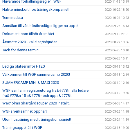
Nuvarande förhållningsregler i WGF
2020-11-18 13:19
Halvterminskort hos träningskompaniet!
2020-10-22 18:20
Terminsdata
2020-10-04 10:23
Anmälan till vårt höstlovsläger ligger nu uppe!
2020-09-28 15:13
Dokument som tillhör årsmötet
2020-09-10 21:51
Årsmöte 2020 - kallelse/inbjudan
2020-08-27 13:06
Tack för denna termin!
2020-06-25 10:10
2020-06-23 15:11
Lediga platser inför HT20
2020-05-19 13:42
Välkommen till WGF summercamp 2020!
2020-05-13 12:19
SUMMERCAMP MINI & MAXI 2020
2020-05-10 12:46
WGF samlar in registerutdrag fra&#778;n alla ledare
2020-04-19 19:36
fra&#778;n 15 a&#778;r och uppa&#778;t
Waxholms Skärgårdscuper 2020 inställt!
2020-04-08 14:17
WGFs verksamhet öppnar!
2020-03-26 11:18
Utomhusträning med träningskompaniet!
2020-03-24 11:59
Träningsuppehåll i WGF
2020-03-13 19:00