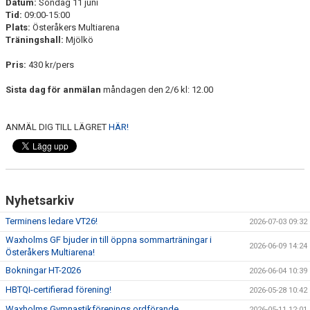
Datum:
Söndag 11 juni
Tid:
09:00-15:00
Plats:
Österåkers Multiarena
Träningshall:
Mjölkö
Pris:
430 kr/pers
Sista dag för anmälan
måndagen den 2/6 kl: 12.00
ANMÄL DIG TILL LÄGRET
HÄR!
Nyhetsarkiv
Terminens ledare VT26!
2026-07-03 09:32
Waxholms GF bjuder in till öppna sommarträningar i
2026-06-09 14:24
Österåkers Multiarena!
Bokningar HT-2026
2026-06-04 10:39
HBTQI-certifierad förening!
2026-05-28 10:42
Waxholms Gymnastikförenings ordförande
2026-05-11 12:01