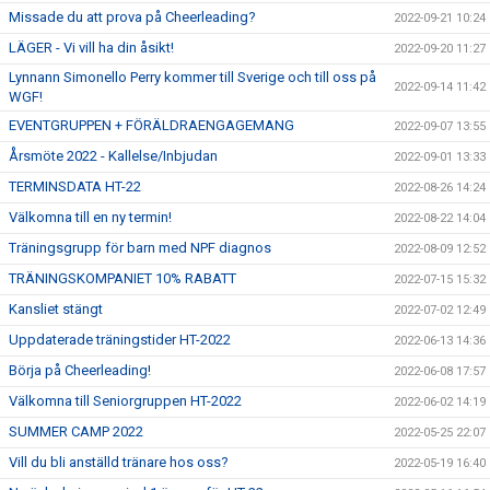
Missade du att prova på Cheerleading?
2022-09-21 10:24
LÄGER - Vi vill ha din åsikt!
2022-09-20 11:27
Lynnann Simonello Perry kommer till Sverige och till oss på
2022-09-14 11:42
WGF!
EVENTGRUPPEN + FÖRÄLDRAENGAGEMANG
2022-09-07 13:55
Årsmöte 2022 - Kallelse/Inbjudan
2022-09-01 13:33
TERMINSDATA HT-22
2022-08-26 14:24
Välkomna till en ny termin!
2022-08-22 14:04
Träningsgrupp för barn med NPF diagnos
2022-08-09 12:52
TRÄNINGSKOMPANIET 10% RABATT
2022-07-15 15:32
Kansliet stängt
2022-07-02 12:49
Uppdaterade träningstider HT-2022
2022-06-13 14:36
Börja på Cheerleading!
2022-06-08 17:57
Välkomna till Seniorgruppen HT-2022
2022-06-02 14:19
SUMMER CAMP 2022
2022-05-25 22:07
Vill du bli anställd tränare hos oss?
2022-05-19 16:40