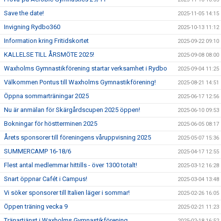
Save the date!
2025-11-05 14:15
Invigning Rydbo360
2025-10-13 11:12
Information kring Fritidskortet
2025-09-22 09:10
KALLELSE TILL ÅRSMÖTE 2025!
2025-09-08 08:00
Waxholms Gymnastikförening startar verksamhet i Rydbo
2025-09-04 11:25
Välkommen Pontus till Waxholms Gymnastikförening!
2025-08-21 14:51
Öppna sommarträningar 2025
2025-06-17 12:56
Nu är anmälan för Skärgårdscupen 2025 öppen!
2025-06-10 09:53
Bokningar för höstterminen 2025
2025-06-05 08:17
Årets sponsorer till föreningens våruppvisning 2025
2025-05-07 15:36
SUMMERCAMP 16-18/6
2025-04-17 12:55
Flest antal medlemmar hittills - över 1300 totalt!
2025-03-12 16:28
Snart öppnar Cafét i Campus!
2025-03-04 13:48
Vi söker sponsorer till Italien läger i sommar!
2025-02-26 16:05
Öppen träning vecka 9
2025-02-21 11:23
Tränartjänst i Waxholms Gymnastikförening
2025-02-18 16:52