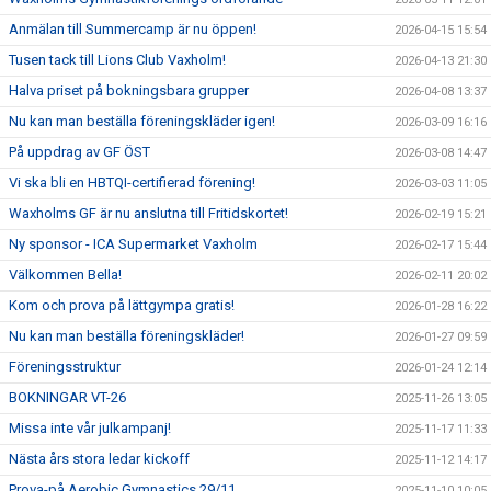
Anmälan till Summercamp är nu öppen!
2026-04-15 15:54
Tusen tack till Lions Club Vaxholm!
2026-04-13 21:30
Halva priset på bokningsbara grupper
2026-04-08 13:37
Nu kan man beställa föreningskläder igen!
2026-03-09 16:16
På uppdrag av GF ÖST
2026-03-08 14:47
Vi ska bli en HBTQI-certifierad förening!
2026-03-03 11:05
Waxholms GF är nu anslutna till Fritidskortet!
2026-02-19 15:21
Ny sponsor - ICA Supermarket Vaxholm
2026-02-17 15:44
Välkommen Bella!
2026-02-11 20:02
Kom och prova på lättgympa gratis!
2026-01-28 16:22
Nu kan man beställa föreningskläder!
2026-01-27 09:59
Föreningsstruktur
2026-01-24 12:14
BOKNINGAR VT-26
2025-11-26 13:05
Missa inte vår julkampanj!
2025-11-17 11:33
Nästa års stora ledar kickoff
2025-11-12 14:17
Prova-på Aerobic Gymnastics 29/11
2025-11-10 10:05