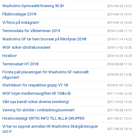
Waxholms Gymnastikförening 90 år!
2019-04-24 13:51
Påsklovsläger 2019!
2019-04-16 15:47
Vi finns på instagram!
2019-04-16 15:45
Terminsdata för Vårterminen 2019
2018-12-08 11:15
Waxholms GF tar hem bronset på Riksfyran 2018!
2018-11-14 14:22
WGF söker idrottskonsulent
2018-11-02 15:36
Höstlov!
2018-10-29 15:29
Terminsstart HT 2018
2018-08-08 11:52
Första pall placeringen för Waxholms GF nationellt
2018-04-29 13:36
någonsin!
Startdatum för respektive grupp VT-18
2018-01-09 15:52
WGF höjer medlemsavgiften till 150kr/år
2017-12-06 16:42
Vårt nya kansli söker diverse inredning!
2017-10-02 14:56
Varning för stölder i omklädningsrummen!
2017-09-28 14:47
Höstlovsledigt VIKTIG INFO TILL ALLA GRUPPER
2017-09-27 15:01
Vi har nu öppnat anmälan till Waxholms Skärgårdscuper
2017-08-24 18:16
2017!