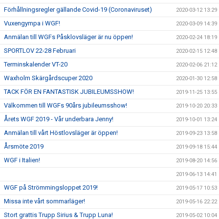
Förhållningsregler gällande Covid-19 (Coronaviruset)
2020-03-12 13:29
Vuxengympa i WGF!
2020-03-09 14:39
Anmälan till WGFs Påsklovsläger är nu öppen!
2020-02-24 18:19
SPORTLOV 22-28 Februari
2020-02-15 12:48
Terminskalender VT-20
2020-02-06 21:12
Waxholm Skärgårdscuper 2020
2020-01-30 12:58
TACK FÖR EN FANTASTISK JUBILEUMSSHOW!
2019-11-25 13:55
Välkommen till WGFs 90års jubileumsshow!
2019-10-20 20:33
Årets WGF 2019 - Vår underbara Jenny!
2019-10-01 13:24
Anmälan till vårt Höstlovsläger är öppen!
2019-09-23 13:58
Årsmöte 2019
2019-09-18 15:44
WGF i Italien!
2019-08-20 14:56
2019-06-13 14:41
WGF på Strömmingsloppet 2019!
2019-05-17 10:53
Missa inte vårt sommarläger!
2019-05-16 22:22
Stort grattis Trupp Sirius & Trupp Luna!
2019-05-02 10:04