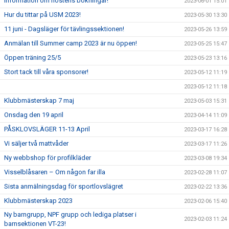
Information om höstens bokningar!
2023-06-01 15:01
Hur du tittar på USM 2023!
2023-05-30 13:30
11 juni - Dagsläger för tävlingssektionen!
2023-05-26 13:59
Anmälan till Summer camp 2023 är nu öppen!
2023-05-25 15:47
Öppen träning 25/5
2023-05-23 13:16
Stort tack till våra sponsorer!
2023-05-12 11:19
2023-05-12 11:18
Klubbmästerskap 7 maj
2023-05-03 15:31
Onsdag den 19 april
2023-04-14 11:09
PÅSKLOVSLÄGER 11-13 April
2023-03-17 16:28
Vi säljer två mattvåder
2023-03-17 11:26
Ny webbshop för profilkläder
2023-03-08 19:34
Visselblåsaren – Om någon far illa
2023-02-28 11:07
Sista anmälningsdag för sportlovslägret
2023-02-22 13:36
Klubbmästerskap 2023
2023-02-06 15:40
Ny barngrupp, NPF grupp och lediga platser i
2023-02-03 11:24
barnsektionen VT-23!