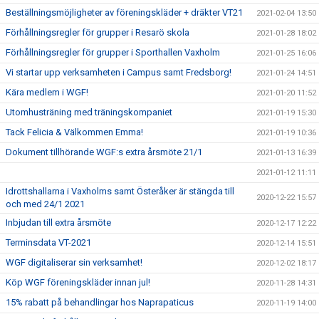
Beställningsmöjligheter av föreningskläder + dräkter VT21
2021-02-04 13:50
Förhållningsregler för grupper i Resarö skola
2021-01-28 18:02
Förhållningsregler för grupper i Sporthallen Vaxholm
2021-01-25 16:06
Vi startar upp verksamheten i Campus samt Fredsborg!
2021-01-24 14:51
Kära medlem i WGF!
2021-01-20 11:52
Utomhusträning med träningskompaniet
2021-01-19 15:30
Tack Felicia & Välkommen Emma!
2021-01-19 10:36
Dokument tillhörande WGF:s extra årsmöte 21/1
2021-01-13 16:39
2021-01-12 11:11
Idrottshallarna i Vaxholms samt Österåker är stängda till
2020-12-22 15:57
och med 24/1 2021
Inbjudan till extra årsmöte
2020-12-17 12:22
Terminsdata VT-2021
2020-12-14 15:51
WGF digitaliserar sin verksamhet!
2020-12-02 18:17
Köp WGF föreningskläder innan jul!
2020-11-28 14:31
15% rabatt på behandlingar hos Naprapaticus
2020-11-19 14:00