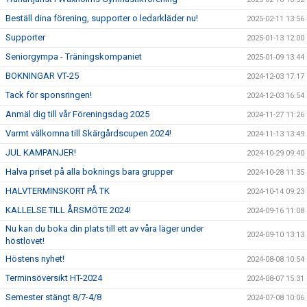
Beställ dina förening, supporter o ledarkläder nu!
2025-02-11 13:56
Supporter
2025-01-13 12:00
Seniorgympa - Träningskompaniet
2025-01-09 13:44
BOKNINGAR VT-25
2024-12-03 17:17
Tack för sponsringen!
2024-12-03 16:54
Anmäl dig till vår Föreningsdag 2025
2024-11-27 11:26
Varmt välkomna till Skärgårdscupen 2024!
2024-11-13 13:49
JUL KAMPANJER!
2024-10-29 09:40
Halva priset på alla boknings bara grupper
2024-10-28 11:35
HALVTERMINSKORT PÅ TK
2024-10-14 09:23
KALLELSE TILL ÅRSMÖTE 2024!
2024-09-16 11:08
Nu kan du boka din plats till ett av våra läger under
2024-09-10 13:13
höstlovet!
Höstens nyhet!
2024-08-08 10:54
Terminsöversikt HT-2024
2024-08-07 15:31
Semester stängt 8/7-4/8
2024-07-08 10:06