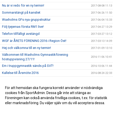
Nu är vi redo för en ny termin!
2017-08-08 11:13
Sommarstängt på kansliet
2017-06-26 11:50
Waxholms GFs nya gruppstruktur
2017-06-04 15:33
Följ tjejernas första RM1 live!
2017-04-27 13:29
Telefon tillfälligt avstängd
2017-03-27 13:12
WGF är ÅRETS FÖRENING 2016 i Region Öst!
2017-03-13 14:09
Hej och välkomna till en ny termin!
2017-01-09 13:10
Välkommen till Waxholms Gymnastikförening
2016-11-06 10:41
höstuppvisning 27/11!
Em i truppgymnastik sänds på SVT!
2016-10-06 11:44
Kallelse till Årsmöte 2016
2016-08-24 22:33
Anmälan till Summercamp & summercamp junior är nu
2016-05-09 09:07
öppen!
För att hemsidan ska fungera korrekt använder vi nödvändiga
NU har truppgrupperna äntligen fått börja träna i nya
cookies från SportAdmin. Dessa går inte att stänga av.
2016-04-13 10:18
Sporthallen!!
Föreningen kan också använda frivilliga cookies, t.ex. för statistik
eller marknadsföring. Du väljer själv om du vill acceptera dessa.
Anpassa dina val