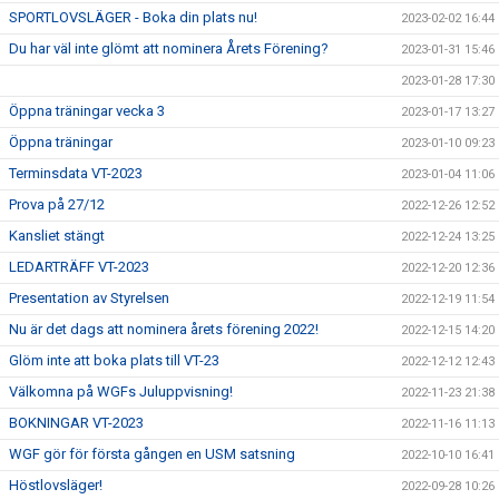
SPORTLOVSLÄGER - Boka din plats nu!
2023-02-02 16:44
Du har väl inte glömt att nominera Årets Förening?
2023-01-31 15:46
2023-01-28 17:30
Öppna träningar vecka 3
2023-01-17 13:27
Öppna träningar
2023-01-10 09:23
Terminsdata VT-2023
2023-01-04 11:06
Prova på 27/12
2022-12-26 12:52
Kansliet stängt
2022-12-24 13:25
LEDARTRÄFF VT-2023
2022-12-20 12:36
Presentation av Styrelsen
2022-12-19 11:54
Nu är det dags att nominera årets förening 2022!
2022-12-15 14:20
Glöm inte att boka plats till VT-23
2022-12-12 12:43
Välkomna på WGFs Juluppvisning!
2022-11-23 21:38
BOKNINGAR VT-2023
2022-11-16 11:13
WGF gör för första gången en USM satsning
2022-10-10 16:41
Höstlovsläger!
2022-09-28 10:26