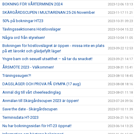
BOKNING FÖR VÅRTERMINEN 2024
2023-12-06 13:13
SKÄRGÅRDSCUPEN I MULTIARENAN 25-26 November
2023-11-17 11:21
50% på bokningar HT23
2023-10-31 09:23
Tävlingssektionens Höstlovsläger
2023-10-04 15:22
Några ord från styrelsen!
2023-10-04 11:05
Bokningen för höstlovslägret är öppen - missa inte en plats
2023-09-22 12:53
på ett lärorikt och glädjefyllt läger!
Yngre barn och sexuell utsatthet – så tar du snacket!
2023-09-21 14:17
ÅRSMÖTE 2023 - Välkommen!
2023-08-31 15:41
Träningssugen?!
2023-08-10 18:45
DAGSLÄGER OCH PROVA PÅ GYMPA (17 aug)
2023-08-08 18:16
Anmäl dig till vårt cheerleadinglag
2023-08-01 11:18
Anmälan till Skärgårdscupen 2023 är öppen!
2023-07-24 09:56
Save the date - Skärgårdscupen
2023-07-10 11:39
Terminsdata HT-2023
2023-06-21 16:16
Nu har bokningssidan för HT-23 öppnat!
2023-06-14 13:25